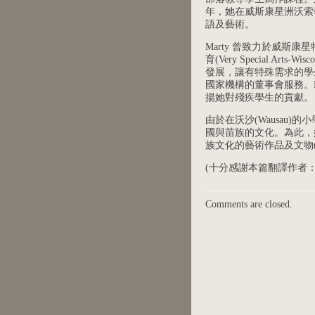
年，她在威斯康星洲沃索
語及藝術。
Marty 曾致力於威斯康
育(Very Special Arts-Wi
發展，讓有特殊需求的學
國家機構的董事會服務。
揚她對殘疾學生的貢獻。
由於在沃沙(Wausau)
國與苗族的文化。為此，
族文化的藝術作品及文物(
(十分感謝本篇翻譯作者：Fantine
Comments are closed.