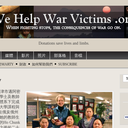
Donations save lives and limbs.
媒體
影片
照片
部落格
音檔
於MARTY
財政
如何幫助我們
SUBSCRIBE
y
俄州牛津市邁阿密
學士及教師
體系下完成
大學課程與
 在俄亥俄州
她的教師生
o Chunk
之後的二十