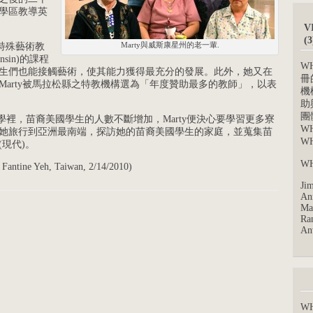
學區教導英
V
(
Marty與威斯康星州的老一輩.
星特殊藝術教
sconsin)的課程
W
生們也能接觸藝術，使其能力獲得最充分的發展。此外，她又在
冊
Marty被馬拉松縣之特教機構選為「年度贊助最多的教師」，以表
機
助
團
的小學裡，苗裔美國學生的人數不斷增加，Marty便決心要學習更多寮
W
她旅行到亞洲最南端，探訪她的苗裔美國學生的家庭，並蒐集苗
W
現代)。
W
 Yeh, Taiwan, 2/14/2010)
Jim
Ann
Mar
Ran
An
W