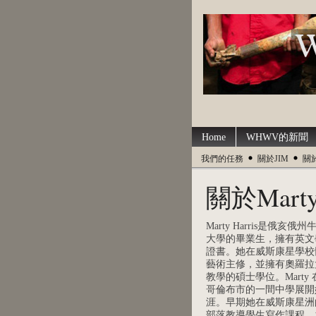
Home
WHWV的新聞
我們的任務
關於JIM
關
關於Mart
Marty Harris是俄亥
大學的畢業生，擁有英文
證書。她在威斯康星學校
藝術主修，並擁有奧羅拉
教學的碩士學位。Marty
哥倫布市的一間中學展開
涯。早期她在威斯康星洲的H
部落教導學生寫作課程。