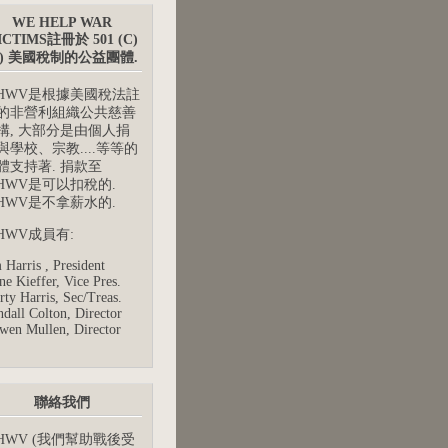
WE HELP WAR
ICTIMS註冊於 501 (C)
3) 美國稅制的公益團體.
HWV是根據美國稅法註
的非營利組織公共慈善
構, 大部分是由個人捐
與學校、宗教....等等的
體支持著. 捐款至
HWV是可以扣稅的.
HWV是不拿薪水的.
HWV成員有:
 Harris , President
e Kieffer, Vice Pres.
ty Harris, Sec/Treas.
dall Colton, Director
wen Mullen, Director
聯絡我們
HWV (我們幫助戰後受