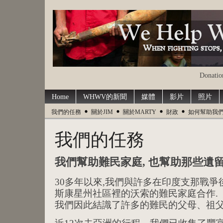
Donation
Home
WHWV的新聞
媒體
影片
照片
我們的任務
關於JIM
關於MARTY
財政
如何幫助我
我們的任務
我們幫助難民家庭, 也幫助那些遺
30多年以來,我們與許多在印度支那戰爭
斯康星州社區裡的沃索的難民家庭合作. 
我們因此結識了許多的難民的父母、祖父