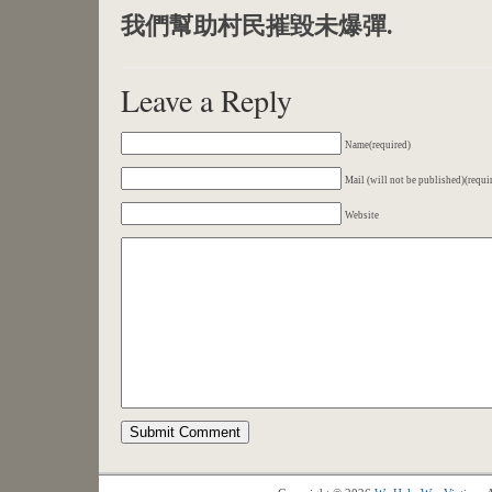
我們幫助村民摧毀未爆彈.
Leave a Reply
Name(required)
Mail (will not be published)(requi
Website