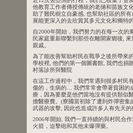
近12次去亞洲的行程，我們已收集了豐
他教育工作者傳授傳統的老撾和苗族文
助了難民樹立自豪感, 也幫助社區的所
展能更深入的去欣賞其多元文化和獨特
自2000年開始，我們努力的在每一次的
民家庭重新聯繫到那些在離開家鄉後, 
親戚。
為了能改善幫助村民在戰爭之後所帶來的貧
學校裡, 他們的第一個圖書館, 我們也
村落診所與醫院
在這工作過程中，我們常遇到很多村民
傷的，生病的… 我們常常會帶著貧困的
療，因為要麼是他們當地沒有提供類似
擔醫療費。(寮國當初除了遭到炸彈密集的
武器的攻擊, 因此也造成許多人有先天的
2006年開始, 我們一直持續的與村民
火箭，迫擊砲和其他未爆彈藥。