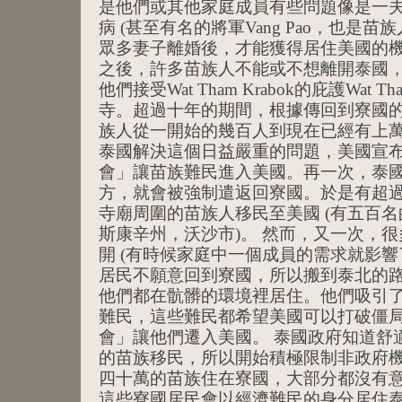
是他們或其他家庭成員有些問題像是一
病 (甚至有名的將軍Vang Pao，也是
眾多妻子離婚後，才能獲得居住美國的機
之後，許多苗族人不能或不想離開泰國
他們接受Wat Tham Krabok的庇護Wat T
寺。超過十年的期間，根據傳回到寮國
族人從一開始的幾百人到現在已經有上萬人
泰國解決這個日益嚴重的問題，美國宣
會」讓苗族難民進入美國。再一次，泰
方，就會被強制遣返回寮國。於是有超
寺廟周圍的苗族人移民至美國 (有五百
斯康辛州，沃沙市)。 然而，又一次，
開 (有時候家庭中一個成員的需求就影響
居民不願意回到寮國，所以搬到泰北的
他們都在骯髒的環境裡居住。他們吸引
難民，這些難民都希望美國可以打破僵
會」讓他們遷入美國。 泰國政府知道舒
的苗族移民，所以開始積極限制非政府機
四十萬的苗族住在寮國，大部分都沒有
這些寮國居民會以經濟難民的身分居住