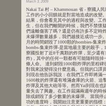
March 3, 2009
Nakai Tai 村 – Khammouan 省 -
工作的小小回饋就是對當地造成的改變
結果，你會看見其中的過程與改變。工
生，但在我們離開的時候，我們不禁懷
們遠離傷害了嗎？還是仍有許多不定時炸
未爆彈數量越多，我們越接近成功一步
月的時間銷毀了1000顆的bombies-集束炸彈
bombs-集束炸彈-是當地最主要的殺手，1
寮國投射了近8千萬顆的炸彈，至少還有
炸)，其中的任何一顆都有可能隨時毀掉
條人命。 達到銷毀1000顆炸彈的里程
對我來說變得沒什麼意義。但我的口譯員
到現在他告訴我說：在我們工作即將滿
1600枚的炸彈還有堆滿倉庫的火箭、
炸彈及其他大砲等等。然而Yai到現在
量失去了興趣。在工作屆滿兩週年的時
除或銷毀了多少數量的未爆彈。 當我停
功的進度時，我開始注意更重要的指標