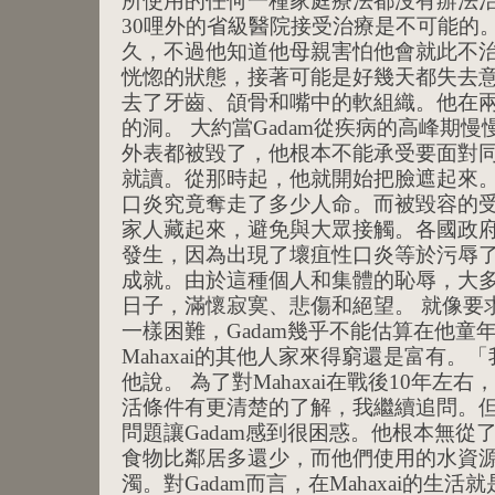
所使用的任何一種家庭療法都沒有辦法治癒
30哩外的省級醫院接受治療是不可能的。
久，不過他知道他母親害怕他會就此不
恍惚的狀態，接著可能是好幾天都失去
去了牙齒、頜骨和嘴中的軟組織。他在兩
的洞。 大約當Gadam從疾病的高峰期
外表都被毀了，他根本不能承受要面對
就讀。從那時起，他就開始把臉遮起來。
口炎究竟奪走了多少人命。而被毀容的
家人藏起來，避免與大眾接觸。各國政
發生，因為出現了壞疽性口炎等於污辱
成就。由於這種個人和集體的恥辱，大
日子，滿懷寂寞、悲傷和絕望。 就像要
一樣困難，Gadam幾乎不能估算在他童
Mahaxai的其他人家來得窮還是富有
他說。 為了對Mahaxai在戰後10年左右
活條件有更清楚的了解，我繼續追問。
問題讓Gadam感到很困惑。他根本無從
食物比鄰居多還少，而他們使用的水資
濁。對Gadam而言，在Mahaxai的生活就