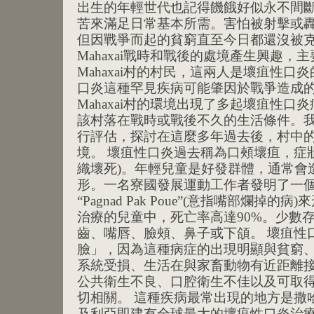
出生的年輕世代也記得饑餓好似永不間
苦來滿足日常基本所需。害怕被射擊或轟
但因戰爭而起的貧窮直至今日都還沒被克
Mahaxai戰時和戰後的處境產生興趣，
Mahaxai村的村民，這兩人是壞疽性
口炎這種罕見疾病可能肇因於戰爭造成
Mahaxai村的環境出現了多起壞疽性
該村落在戰時或戰後不久的生活條件。
行評估，探討在這麼多年過去後，村中
境。 壞疽性口炎過去稱為口頰壞疽，症
織壞死)。年輕兒童是好發群體，通常會
形。一名寮國發展運動工作者發明了一
“Pagnad Pak Poue”(意指嘴部爛掉
治療的兒童中，死亡率高達90%。少數
齒、嘴唇、臉頰、鼻子或下頜。 壞疽性
臉」，因為這種病症的出現明顯與貧窮
系統受損、生活在與家畜動物有近距離
公共衛生不良、口腔衛生不佳以及可取
切相關。 這種疾病最常出現的地方是撒
及利亞即建有全球最大的壞疽性口炎治