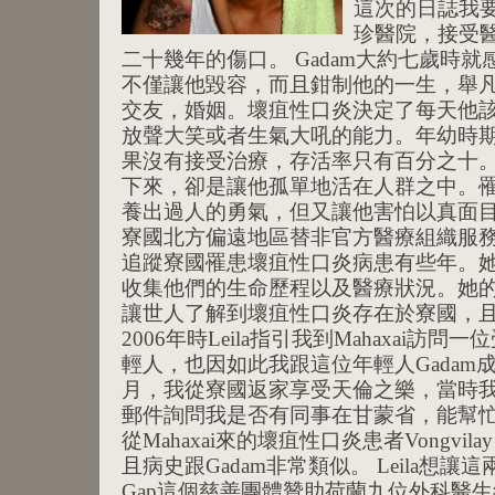
這次的日誌我要
珍醫院，接受
二十幾年的傷口。 Gadam大約七歲時
不僅讓他毀容，而且鉗制他的一生，舉
交友，婚姻。壞疽性口炎決定了每天他
放聲大笑或者生氣大吼的能力。年幼時
果沒有接受治療，存活率只有百分之十。壞
下來，卻是讓他孤單地活在人群之中。罹患
養出過人的勇氣，但又讓他害怕以真面目
寮國北方偏遠地區替非官方醫療組織服務的美國
追蹤寮國罹患壞疽性口炎病患有些年。
收集他們的生命歷程以及醫療狀況。她
讓世人了解到壞疽性口炎存在於寮國，
2006年時Leila指引我到Mahaxai訪
輕人，也因如此我跟這位年輕人Gadam
月，我從寮國返家享受天倫之樂，當時我收
郵件詢問我是否有同事在甘蒙省，能幫忙協
從Mahaxai來的壞疽性口炎患者Vongv
且病史跟Gadam非常類似。 Leila想讓這兩位
Gap這個慈善團體贊助荷蘭九位外科醫