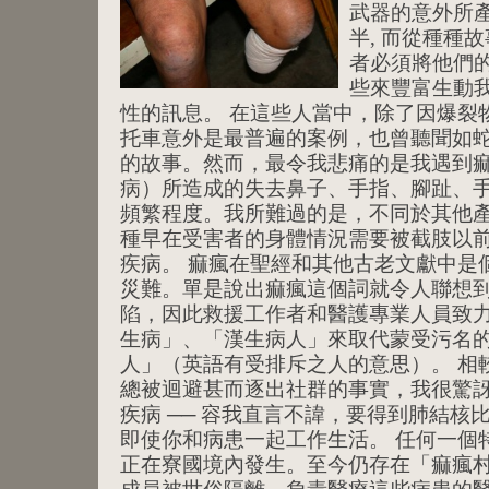
武器的意外所
半, 而從種種
者必須將他們
些來豐富生動
性的訊息。 在這些人當中，除了因爆裂
托車意外是最普遍的案例，也曾聽聞如
的故事。然而，最令我悲痛的是我遇到
病）所造成的失去鼻子、手指、腳趾、
頻繁程度。我所難過的是，不同於其他
種早在受害者的身體情況需要被截肢以
疾病。 痲瘋在聖經和其他古老文獻中是
災難。單是說出痲瘋這個詞就令人聯想
陷，因此救援工作者和醫護專業人員致
生病」、「漢生病人」來取代蒙受污名
人」（英語有受排斥之人的意思）。 相
總被迴避甚而逐出社群的事實，我很驚
疾病 ── 容我直言不諱，要得到肺結核
即使你和病患一起工作生活。 任何一個
正在寮國境內發生。至今仍存在「痲瘋