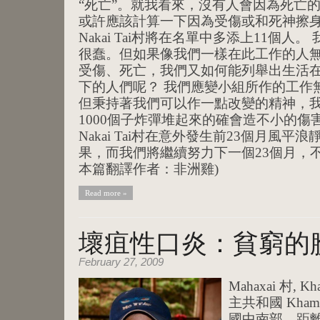
“死亡”。就我看來，沒有人會因為死亡
或許應該計算一下因為受傷或和死神擦
Nakai Tai村將在名單中多添上11個
很蠢。但如果像我們一樣在此工作的人
受傷、死亡，我們又如何能列舉出生活
下的人們呢？ 我們應變小組所作的工作
但秉持著我們可以作一點改變的精神，
1000個子炸彈堆起來的確會造不小的
Nakai Tai村在意外發生前23個月風
果，而我們將繼續努力下一個23個月，不
本篇翻譯作者：非洲雞)
Read more »
壞疽性口炎：貧窮的
February 27, 2009
Mahaxai 村, 
主共和國 Kham
國中南部，距離