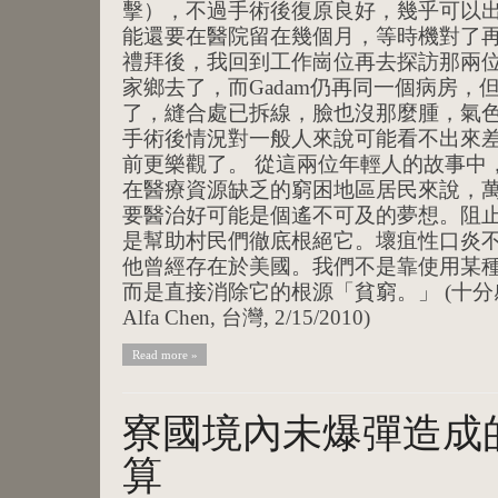
擊），不過手術後復原良好，幾乎可以出院
能還要在醫院留在幾個月，等時機對了再
禮拜後，我回到工作崗位再去探訪那兩位年輕
家鄉去了，而Gadam仍再同一個病房，
了，縫合處已拆線，臉也沒那麼腫，氣色也
手術後情況對一般人來說可能看不出來
前更樂觀了。 從這兩位年輕人的故事中
在醫療資源缺乏的窮困地區居民來說，
要醫治好可能是個遙不可及的夢想。阻
是幫助村民們徹底根絕它。壞疽性口炎
他曾經存在於美國。我們不是靠使用某
而是直接消除它的根源「貧窮。」 (十
Alfa Chen, 台灣, 2/15/2010)
Read more »
寮國境內未爆彈造成
算