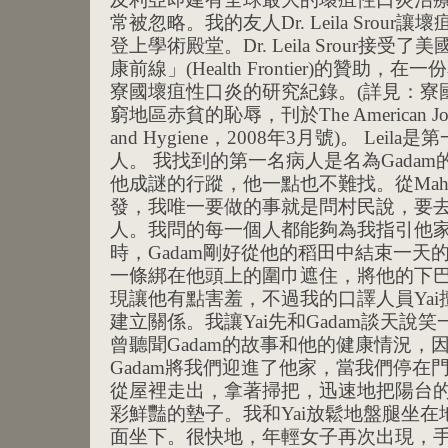
常被忽略。我的友人Dr. Leila Srou
登上學術殿堂。Dr. Leila Srour接
康前線」(Health Frontier)的贊助
寮國壞疽性口炎的研究紀錄。(詳見：寮
窮地區赤貧的恥辱，刊於The American Journal 
and Hygiene，2008年3月號)。 Leil
人。 我找到的第一名病人是名為Gada
他成謎的行蹤，他一點也不難找。從Maha
發，我唯一要做的事就是問村民說，要
人。我問的每一個人都能夠為我指引他家
時，Gadam剛好從他的稻田中結束一天
一條綁在他頭上的圍巾遮住，將他的下
現讓他有點害羞，不過我的口譯人員Ya
建立關係。我讓Yai先和Gadam談天說
曾聽聞Gadam的故事和他的健康情況，
Gadam將我們迎進了他家，當我們停在
從屋裡走出，拿著掃把，迅速地把陽台
彩鮮豔的墊子。我和Yai放鬆地盤腿坐在地
面坐下。很快地，年輕女子再次出現，