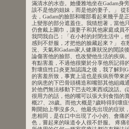
滿清水的水壺。她優雅地坐在Gadam身
該不是他的姐妹，而是他的妻子。」 從
去，Gadam的臉部和嘴部看起來幾乎是
上變形的部分遮蓋住。我猜想著，當他
仍會戴上圍巾，讓妻子和其他家庭成員
我問我自己：「在小村的封閉生活中，
感到不舒服，才把他的臉藏起來？」 在
況、天氣和Gadam家人健康狀況的閒談
論傷害他的臉部、也改變他生活的疾病。G
有點害羞，不過他很樂於分享他所記得的
對壞疽性口炎更加認識之後，我了解到Ga
的害羞所致，事實上這也是疾病所帶來
的病患的下巴骨頭構造和嘴部其他組織
於他們無法移動下巴去吃東西或說話。(以
很用力的話，他的嘴可以張大到食指的寬度
概27、28歲。而他大概是7歲時得到壞
剛開始上學沒多久。他最先出現的症狀
患相同，是在口中出現了小小的、會痛
色，嘗起來的味道令人很不舒服。 疼痛