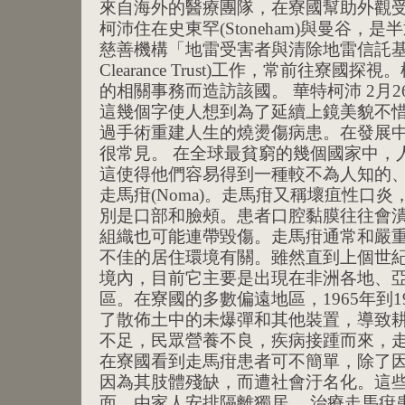
來自海外的醫療團隊，在寮國幫助外觀受
柯沛住在史東罕(Stoneham)與曼谷，
慈善機構「地雷受害者與清除地雷信託基金會」(Mi
Clearance Trust)工作，常前往寮
的相關事務而造訪該國。 華特柯沛 2月2
這幾個字使人想到為了延續上鏡美貌不
過手術重建人生的燒燙傷病患。在發展
很常見。 在全球最貧窮的幾個國家中，
這使得他們容易得到一種較不為人知的
走馬疳(Noma)。走馬疳又稱壞疽性口
別是口部和臉頰。患者口腔黏膜往往會
組織也可能連帶毀傷。走馬疳通常和嚴
不佳的居住環境有關。雖然直到上個世
境內，目前它主要是出現在非洲各地、
區。在寮國的多數偏遠地區，1965年到1
了散佈土中的未爆彈和其他裝置，導致
不足，民眾營養不良，疾病接踵而來，
在寮國看到走馬疳患者可不簡單，除了
因為其肢體殘缺，而遭社會汙名化。這
面，由家人安排隔離獨居。 治療走馬疳