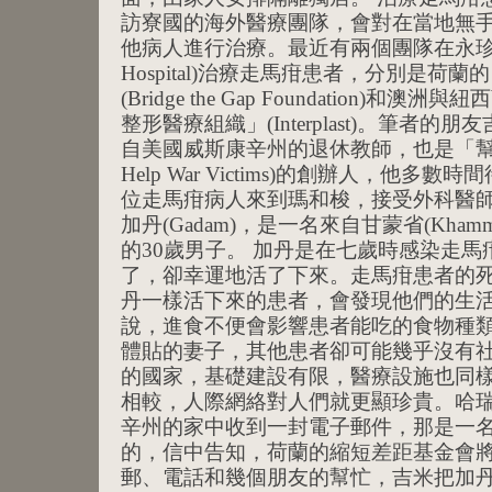
訪寮國的海外醫療團隊，會對在當地無
他病人進行治療。最近有兩個團隊在永珍的瑪
Hospital)治療走馬疳患者，分別是荷
(Bridge the Gap Foundation)
整形醫療組織」(Interplast)。筆者的朋友吉
自美國威斯康辛州的退休教師，也是「幫
Help War Victims)的創辦人，他
位走馬疳病人來到瑪和梭，接受外科醫
加丹(Gadam)，是一名來自甘蒙省(Khammou
的30歲男子。 加丹是在七歲時感染走
了，卻幸運地活了下來。走馬疳患者的死
丹一樣活下來的患者，會發現他們的生
說，進食不便會影響患者能吃的食物種
體貼的妻子，其他患者卻可能幾乎沒有
的國家，基礎建設有限，醫療設施也同
相較，人際網絡對人們就更顯珍貴。哈瑞
辛州的家中收到一封電子郵件，那是一
的，信中告知，荷蘭的縮短差距基金會
郵、電話和幾個朋友的幫忙，吉米把加