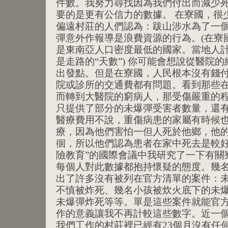
件數。我努力尋找因為我們付出而減少
要的是更有公信力的數據。 在寮國，很
偏遠村莊的人們認為：跋山涉水為了一
彈意外作報導是浪費資源的行為。(在寮國擁
是東南亞人口密度最低的國家。當地人
是走路的“天數”) 你可能會想說從醫院
出發點。但是在寮國，人民根本沒有錢
院或診所的交通費都有問題。看到那些
而轉到大醫院的窮病人，那受傷嚴重的程
只提供了部分的未爆彈受害者數量，還
醫療費用不說，重傷病患的家屬有時候
療，因為他們害怕一但人死於他鄉，他
徊，所以他們認為患者在家中死去是較好
險教育”的國際會議中我研究了一下有關
每個人對此數據都抱持懷疑的態度。幾
出了許多沒有被列在官方清單的案件：
不慎被炸死、幾名小孩被炊火底下的未
未爆彈炸死等等。單是這些案件就能官方
作的意義讓我不再計較這些數字。近一
我們工作的村莊裡已經有23個月沒有任