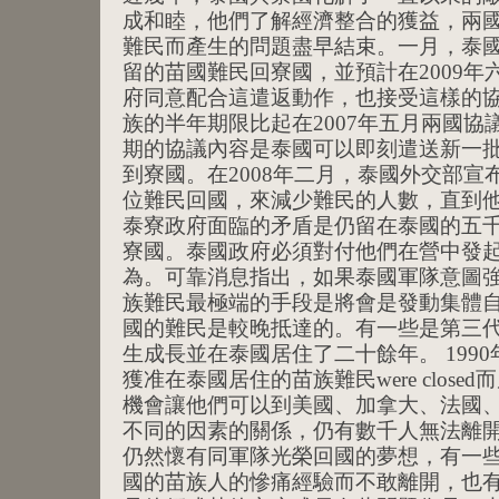
成和睦，他們了解經濟整合的獲益，兩
難民而產生的問題盡早結束。一月，泰
留的苗國難民回寮國，並預計在2009
府同意配合這遣返動作，也接受這樣的協
族的半年期限比起在2007年五月兩國
期的協議內容是泰國可以即刻遣送新一
到寮國。在2008年二月，泰國外交部宣
位難民回國，來減少難民的人數，直到他
泰寮政府面臨的矛盾是仍留在泰國的五
寮國。泰國政府必須對付他們在營中發
為。可靠消息指出，如果泰國軍隊意圖
族難民最極端的手段是將會是發動集體自
國的難民是較晚抵達的。有一些是第三
生成長並在泰國居住了二十餘年。 199
獲准在泰國居住的苗族難民were clos
機會讓他們可以到美國、加拿大、法國
不同的因素的關係，仍有數千人無法離開
仍然懷有同軍隊光榮回國的夢想，有一
國的苗族人的慘痛經驗而不敢離開，也