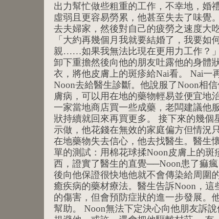
出力幫忙做些粗重的工作，不幸地，婚
虛弱且更容易勞累，他甚至失去了味覺
去夫婦家，然後對自己的疲勞之速度大吃了
「大約再幾個月我就要結婚了，我要如
親……如果我無法比現在更用力工作？」 一
卸下重擔然後向他的朋友吐露他的身體
衣，將他皮膚上的斑疹給Nai看。 Nai一
Noon去給醫生診斷。他說服了Noon
膚病，可以用在地的藥物輕易並便宜地治癒
一家當地商店買一些成藥，老闆建議他
狀持續就回來再買更多。 接下來的幾個星
示做，他花錢在無效的家庭偏方但情況只有
在地藥物失去信心，他去找醫生。醫生
單的測試：用棉花球揉Noon皮膚上的斑
西，證實了醫生的直覺──Noon患了痲瘋
後向他保證很快地他就不會傳染給周圍
癒疾病的藥材療法。醫生告訴Noon，
的傷害，但會預防症狀的進一步發展。他
幫助。 Noon無法下定決心向他朋友訴