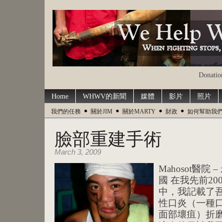
Donation
Home
WHWV的新聞
媒體
影片
照片
我們的任務
關於JIM
關於MARTY
財政
如何幫助我
臉部重建手術
March 3, 2009
Mahosot醫
國 在我先前2
中，我記載了吾
性口炎（一種
面部壞疽）折