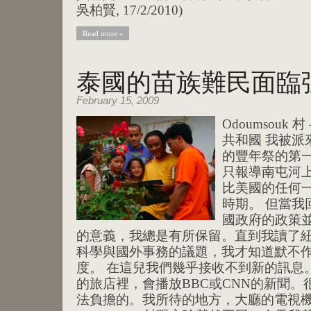
吳柏賢, 17/2/2010)
Read more »
泰國的苗族難民面臨
February 15, 2009
Odoumsouk 村
共和國 我被派
的豐年祭的第
只報導南屯河
比美國的任何
時期。 但當我
國政府的政策
的意義，我總是有所保留。直到我讀了
科學與國外事務的議題，我才知道默不
度。 在這兒我們幾乎接收不到新的訊息。在
的旅店裡，會播放BBC或CNN的新聞
法負擔的。我所待的地方，大廳的電視