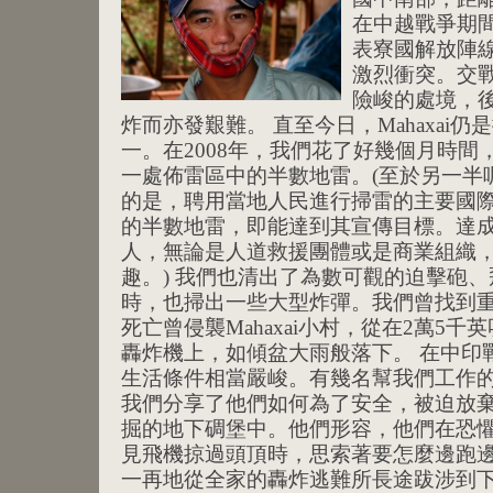
在中越戰爭期
表寮國解放陣
激烈衝突。交
險峻的處境，
炸而亦發艱難。 直至今日，Mahaxai
一。在2008年，我們花了好幾個月時間
一處佈雷區中的半數地雷。(至於另一半
的是，聘用當地人民進行掃雷的主要國
的半數地雷，即能達到其宣傳目標。達
人，無論是人道救援團體或是商業組織
趣。) 我們也清出了為數可觀的迫擊砲
時，也掃出一些大型炸彈。我們曾找到重
死亡曾侵襲Mahaxai小村，從在2萬5千
轟炸機上，如傾盆大雨般落下。 在中印戰爭
生活條件相當嚴峻。有幾名幫我們工作
我們分享了他們如何為了安全，被迫放
掘的地下碉堡中。他們形容，他們在恐
見飛機掠過頭頂時，思索著要怎麼邊跑
一再地從全家的轟炸逃難所長途跋涉到