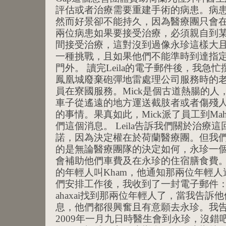
評估或者治療需要重建手術的病患。病
然而好景卻不能持久，因為醫療團只會
兩位病患如果要接受治療，必須親自到
間接受治療，這對沒到過像永珍這樣大
一種挑戰，且如果他們不能準時到達指
門外。 讀完Leila的電子郵件後，我急
鳳凰城廢棄砲彈地雷處理公司服務時的老闆M
員在寮國服務。Mick是個古道熱腸的
車子從遙遠的地方運送截肢者或者傷殘
的事情。果真如此，Mick派了員工到Mah
們這個消息。 Leila告訴我們關於治療
諾，因為決定權在於荷蘭醫療團。但我
的是無論醫療團隊的決定如何，永珍一
會補助他們車費及在永珍的住宿膳食費。
的年輕人叫Kham，他通知那兩位年輕
們安排工作後，我收到了一封電子郵件： 親
ahaxai找到那兩位年輕人了，當我告
息，他們都很興奮且有意願去永珍。我
2009年一月九日時醫生會到永珍，沒錯