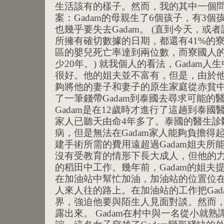
生活該有的樣子。然而，我的其中一個
案：Gadam的母親生了6個孩子，有3
也幾乎要失去Gadam。 (直到今天，或者
所擁有確切數據的日期，都還有41%的
區的嬰兒死亡率達到兩位數，而寮國人
少20年。) 就我個人的看法，Gadam
很好。他的姐夫並不富有，但是，由於
夠將他的妻子和妻子的原生家庭從赤貧
了一筆錢帶Gadam到泰國去尋求可能的
Gadam是在12歲時才進行了這趟到泰
家人已聽天由命4年多了。泰國的醫生診斷
病，但是無法在Gadam家人能夠負擔得
建手術所需的費用遠超過Gadam姐夫所能
沒有受教育的情形下長大成人，但他的
的稻田中工作。幾年前，Gadam的姐夫
在加油站中幫忙加油，加油站的位置位在經
人來人往的路上。在加油站的工作把Gad
界，強迫他要與陌生人見面對談。然而
露出來。 Gadam在村中與一名從小就