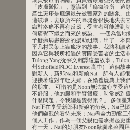
成員被世俗隔離。負責醫療這些病患的
「皮膚醫院」，意識到「痲瘋診所」這類
產生斑疹是痲瘋最先被觀察到的跡象。
遭破壞，斑疹所在的區塊會很快地失去
織對疼痛不再有反應，受害者可能遭到
何痛覺下繼之而來的感染。 一個為當地
予痲瘋病患醫療的援助組織，出了一本
平凡村民染上痲瘋病的故事。我將和讀
因為它與我所相遇的實際受害者的生活非
Tulong Yang從寮文翻譯這篇故事，Tu
州Schofield的DC Everest 高中） 這
對新人，新郎Nai和新娘Nat。所有人
迎接著這對年輕夫婦，在婚禮慶典上我們
的朋友。 可惜的是Noon無法盡心享受
不舒服，他的腿和手臂很痠，時常感到
什麼問題，令我總是覺得累？」 多個星期
Nat正在享受新郎和新娘的角色，Nat
他們樂觀的看待未來；Nai盡全力勤奮
個人工作，作為一個父親他需承擔起更
有一天，Nai的好朋友Noon歇腳來菜