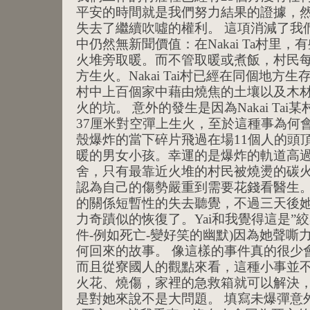
平安的時間就是我們努力結果的證據，
失去了繼續吹噓的權利。 這項消減了我
中仍然無新聞價值：在Nakai Ta村里
火堆旁取暖。而不管取暖或煮飯，村民
方生火。Nakai Tai村已經在同個地
村中上百個家中藉由燒焦的土壤以及木
火的坑。 意外的發生是因為Nakai Tai
37厘米對空彈上生火，至於這種事為何
殼爆炸的當下碎片飛過在場11個人的頭
暖的男女小孩。幸運的是爆炸的軌道高
舍，只有最靠近火堆的村民被燒燙的碳
認為自己的傷勢嚴重到需要花錢看醫生。
的關係短暫性的失去聽覺，不過三天後
力奇蹟似的恢復了。Yai和我覺得這是”
件-例如死亡-變好笑的幽默)因為她聲嘶
何回來的故事。 像這樣的事件真的很少
而且從寮國人的觀點來看，這種小事並
火花、燒傷，家裡的急救箱就可以解決
是對她來說不是大問題。 填寫未爆彈意