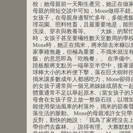
校；她母親前一天剛生產完，她正在做
母親的簡短交談中可知，Mone做得不錯。
女孩子，在母親身邊幫忙多年，多能煮
理花園、照料牲畜，且最重要地是，能
洗澡、穿衣與教養等。 「大姊」的幫
時，女孩子甚至要犧牲數天至數周的學校
Mone時，她正在搗米，將米除去米糠
家事雖無趣，但極為重要，不搗米就沒
飯」的意思即為「吃晚餐」。 在準備中, 
蹺板般將支點另一端舉至半空中，接著
球棒大小的木杵便下擊，落在巨大樹幹
搗米讓多數成年人都感吃力，Mone卻
的女孩子通常與一個兄弟姊妹或朋友一
體重通常不足以舉起原木.（當女孩子的
母會在女孩子背上放一整袋石頭，以增加
能使用柴油風車的村落外，搗米的節奏
落生活的脈動。 Mone的母親准許女兒帶
反對，勤快的她說：「我為了家裡沒去
帶你們去森林。」說得有理。 大夥默默