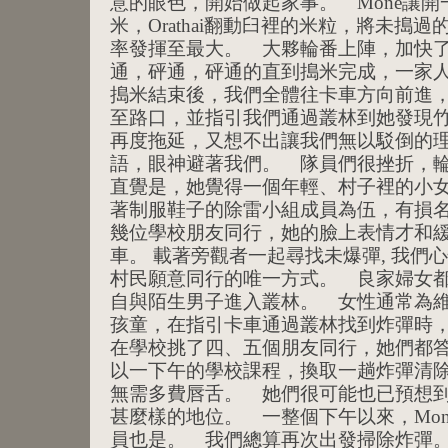
意的眼色，開始做起家事。 Mone讓開一
米，Orathai翻動臼裡的米粒，將未搗
率發揮至最大。 大夥輪番上陣，加快
通，砰通，砰通的直到搗米完成，一家人
搗米結束後，我們全體往卡車方向前進，
至路口，並指引我們通過叢林到她發現
再度拖延，又想不出讓我們無以駁倒的
語，眼神避著我們。 隊員們很挫折，輪
直覺是，她覺得一個年輕、村子裡的小
著制服鞋子的除雷小組成員為伍，有損
幾位學校朋友同行，她的臉上表情才和
車。 載著旁觀者一起尋找未爆彈, 我們
村民願意同行的唯一方式。 良家婦女
自與陌生男子進入叢林。 女性通常為
孩童，在指引卡車通過叢林找到炸彈時，將
在學校挑了四、五個朋友同行，她們都
以一下午的學校課程，換取一趟炸彈清
無需多費唇舌。 她們很可能也已預想
甚麼樣的地位。 一整個下午以來，Mo
員也是。 我們總算再次出發掃除炸彈。 