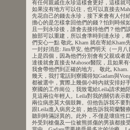
有任何親戚住永珍這樣會更好，這樣就
如果沒有地方可以住，也可以直接去Mah
先花自己的錢去永珍，接下來會有人付給
擔心的是怎樣拿回他們的錢？怕到時候
且一到永珍後，誰會去接待他們？他們該
臉部可以重建，所以會準時到達永珍，
們安心一點 敬此, Kham 就在寄給Kh
一封好消息: Jim早安, 他們明天（一
上是四個，因為他們分別會有父親或者
達後就會直接去Ｍahosot醫院，且如
我會帶他們到正確的地方。 敬此, Kham
幾天，我打電話到寮國得知Gadam與Vong
都被選中，實際上幾個小時內就安排好手
寮國的工作崗位，我致電給Leila請求
見這兩位年輕人。Leila對我的關切表
兩位病患莫大個鼓舞。但他告訴我不要對
跟Leila進入病房之前，她告訴我荷蘭
聽到時滿訝異的。此外，不僅是壞疽性
外受到槍傷及一位被熊抓傷的男孩都接受
當中，Gadam需要接受最多次的治療。L