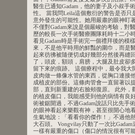
醫生已通知Gadam，他的妻子及小叔手
性。 當我問Leila這個敷衍的警告是否
意外發生的可能性。她用嚴肅的眼神盯
不僅對Gadam來說是個嚴峻的考驗，對
歷的較長一次手術醫療團隊耗時十二小時
看見Gadam時是手術完一個禮拜後的模
來，不是他平時用的鮮豔的圍巾，而是
起來彷彿被隨便切成好幾部分然後再縫
了，頭皮，額頭，肩膀，大腿及肚皮卻
留下來的痕跡。 這個療程中，最令我大開
皮肉做一條像水管的東西，從胸口連接
成植皮的部份。這條肉管會一直留著以
部，直到新重建的右臉頰復原。 此外，
的植皮傷口，我能感受到他的病情有良
術被鋸開過，不過Gadam說話只比先手
的眼神看起來樂觀有神，甚至很開心地
生氣地說：「看看你的傑作！」不過他
大石頭。 Vongvilay只動了一次比Ga
一樣有嚴重的傷口（傷口的情況很有可