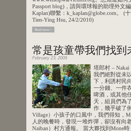
Passport blog)，請與環球報的助理外文
Kaplan)聯繫：k_kaplan@globe.co
Tien-Ying Hsu, 24/2/2010)
Read more »
常是孩童帶我們找到
February 23, 2009
塔郎村 – Nak
我們絕對從未
下，利誘村民
一分錢、一件
啤酒，或其他任
天，組員們為了
作，幾乎破了例。
Village）小孩子的口風中，我們得知，
人的晚餐時，發現一堆炸彈，卻沒有向老師或
Naiban）村方通報。 當大夥找到Mon