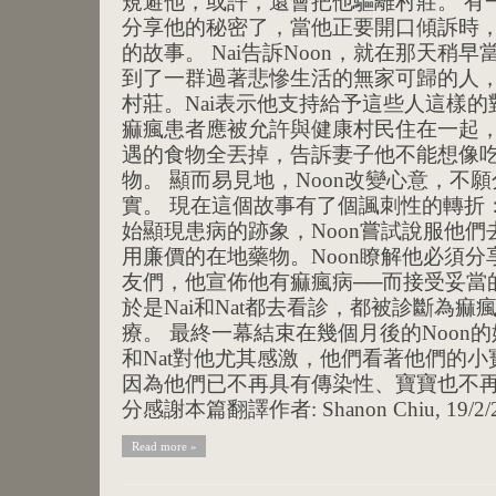
規避他，或許，還會把他驅離村莊。 有一天N
分享他的秘密了，當他正要開口傾訴時，
的故事。 Nai告訴Noon，就在那天稍
到了一群過著悲慘生活的無家可歸的人
村莊。Nai表示他支持給予這些人這樣的對
痲瘋患者應被允許與健康村民住在一起，
遇的食物全丟掉，告訴妻子他不能想像
物。 顯而易見地，Noon改變心意，不
實。 現在這個故事有了個諷刺性的轉折： 
始顯現患病的跡象，Noon嘗試說服他們
用廉價的在地藥物。Noon瞭解他必須
友們，他宣佈他有痲瘋病──而接受妥當
於是Nai和Nat都去看診，都被診斷為
療。 最終一幕結束在幾個月後的Noon的
和Nat對他尤其感激，他們看著他們的
因為他們已不再具有傳染性、寶寶也不再
分感謝本篇翻譯作者: Shanon Chiu, 19/2/2
Read more »