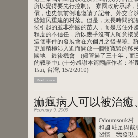
所以覺得要先行控制)。 寮國政府承諾
償，也史無前例地邀請了記者、外交官
些難民重建的村落。但是，太長時間的謠
候引起的並非寮國的苗人，而是居住外國
程度的不信任，所以幾乎沒有人願意接
這個事件的發展會在六個月之後揭曉。
更加積極涉入進而開啟一個較寬鬆的移
國地「最後機會」(儘管過了三十年，而
的戰爭中). (十分感謝本篇翻譯作者：崔家怡，Kell
Tsui, 台灣, 15/2/2010)
Read more »
痲瘋病人可以被治癒
February 9, 2009
Odoumsouk村
和國 駐足與截
習慣。我發現