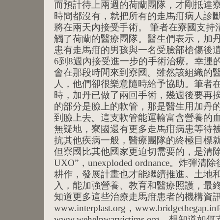
而預計待上兩週的荷蘭團隊，才剛抵達
時間都沒有，就把所有的走馬疳病人診
將在兩天內接受手術。 筆者在寮國支持
觸了荷蘭的醫療團隊。醫生們表示，加
患有走馬疳的男孩與一名受臉部槍傷後
6到8週內接受進一步的手術治療。幸運
會在那段時間來到寮國。雖然該組織的
人，他們卻很樂意隨時給予協助。筆者在
時，加丹已做了兩回手術，幾週後要再
的部分是臉上的軟管，那是醫生用加丹
到臉上去。這支軟管能運輸富含營養的
無疑地，寮國還有更多走馬疳病患等待
抗其他疾病一般，醫療團隊的終極目標
但寮國比其他國家更迫切需要的，是清除
UXO”，unexploded ordnance。
耕作，發展計畫也才能繼續推進。土地
入，能加強營養、教育和醫療照護，最終
知道更多這些治療走馬疳患者的機構資
www.interplast.org，www.bridgethegap.i
www.wehelpwarvictims.org。想知