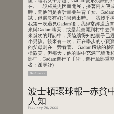
誼，這名女子穿越了Gadam變形殘缺的
在。一段羅曼史因而開展，接著兩人便
時，問他們是否計畫要生育子女。Gada
試，但還沒有好消息傳出時。」我幾乎掩
我第一次遇見Gadam後，我經常經過這
來與Gadam聊天，或是我會開到村中去拜
來幾次的拜訪中，我陸續得知她妻子已
小男孩。後來有一次，正在學步的小寶
的父母則在一旁看著。 Gadam殘缺的
樣微笑，但那天，他的眼中充滿了驕傲和
部中，Gadam進行了手術，進行臉部重
者：謝雯妤)
Read more »
波士頓環球報─赤貧
人知
February 26, 2009