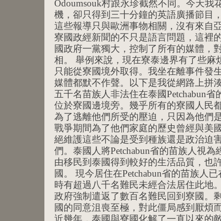
Odoumsouk村跟永珍截然不同。今天
機，卻只得到三十分鐘的英語廣播節目
這些報導只與歐洲事物相關，沒有來自亞
寮國政經新聞的不只是語言問題，這裡
國政府一黨獨大，控制了所有的媒體，
相。 舉例來說，現在寮泰邊界有了些麻
只能從寮國境外取得。我坐在離事件發
媒體都默不作聲。以下是我從網路上拼湊
五千名苗族人非法住在泰國Petchabun省的H
位於寮國邊境旁。幾乎所有的寮國人民
為了逃離他們所受的壓迫，只因為他們
戰爭期間為了他們家庭的歷史曾經與美國
絕維護這些不論是受到種族還是政治迫
們。泰國人將Petchabun省的苗族人
由移民到泰國得到較好的生活品質，也
國。 現今居住在Petchabun省的苗族人
時有超過八千名難民未經合法居住此地
政府強制遣返了數百名難民回到寮國。
國的同意沮喪至極，對此僵局感到厭煩
近幾年，泰國與寮國化解了一直以來的