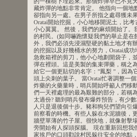
的一棵樹下埋起來。那個炸彈早已不見
藏炸彈的地點非常肯定。 他指向一個地
卻指向另一處。在男子所指之處尋獲未
Oratai開始挖掘，小心地移開泥土，比
小心翼翼。 然後，我們的麻煩開始了。
的村民。(如同嚇跑懷疑我們的舉止是在餵
外，我們必須先浸濕堅硬的黏土地才有辦
的挖掘以及好幾桶水的努力，Oratai成
急救箱裡的剪刀，他小心地劃開袋子，
彈在裡頭。這是美製的集束彈藥，稱之為”
給它一個更貼切的名字：”鳳梨 ”，因
頭上尖刺的葉子。 當Oratai忙著調整一
炸藥的火藥量時，哨兵開始呼籲人們移動
們一天裡處理的最為艱難的部分，若稱為
太過份? 聽到哨兵發布爆炸預告，有少
人只是退後個十步。豬和狗兒們望向引
前察看的時機。有些人躲在水泥牆後，
牆壁單薄的竹子屋。很快地，就像射擊
旁開始有人探頭探腦。 現在重新回想我
家挨戶的口頭勸說村民躲往安全的地點