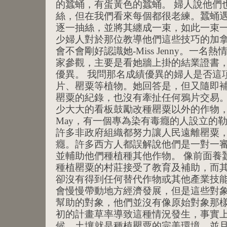
的蠶蛹，有蛋黃色的蠶蛹。 婦人說他們
絲，但在我們看來每個都很老練。蠶蛹遇
逐一抽絲，並將其纏成一束，如此一束一
少婦人對於那位教導他們這些技巧的加
會不會剛好認識她-Miss Jenny。一
家參觀，主要是看她牆上掛的結業證書
優異。 我問那名成績優異的婦人是否這
片、罌粟等植物。她回答是，但又隨即
罌粟的紀錄，也沒有牽扯任何鴉片交易。
少大大的看板鼓勵改種罌粟以外的作物，而
May，有一個專為染有毒癮的人設立的
許多非政府組織都努力讓人民遠離罌粟
癮。許多西方人都誤解說他們是一對一
並輔助他們種植種其他作物。 像前面養
種植罌粟的村莊接受了教育及補助，而
卻沒有得到任何替代作物或其他產業技
會慢慢帶動地方經濟發展，但是這些對
幫助的對象，他們並沒有像原始對象那樣
初的計畫草率導致這種情況發生，事實
候、土壤就是種植罌粟的完美環境，並