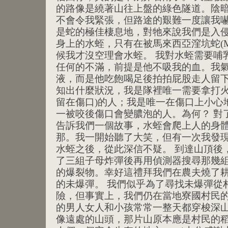
的路像是繞著山往上盤的綠色隧道。陰
不會令我緊張，但路途的艱難一度讓我
是蛇的極佳棲息地，對牠來說我們是入
身上的水蛭，只有在被馬來西亞漥坑蛇(Malaya
候我才沒空理會水蛭。 我對水蛭需要哺
任何的不滿，前提是他不吸我的血。我
液，而是他吃飽喝足後拍拍屁股走人留
知出什麼狀況，我是隊裡唯一需要拿打火
留在傷口)的人；我是唯一在傷口上小心
一被咬後傷口會變膿泡的人。為何？ 對
告訴我們一個故事，水蛭會爬上人的身
那。我一開始聽了大笑，但有一次我發
水蛭之後，從此深信不疑。 到達山頂後
了三組子母炸彈後再用偵測器搜尋那幾
的爆裂物。幸好這禮拜我們在農夫燒了
的未爆彈。 我們似乎為了尋找未爆彈從
險，但事實上，我們仍在當地寮國村民的生活
的男人女人和小孩常常一整天都穿梭深
像遠處的山頭，那片山原本應是村民的