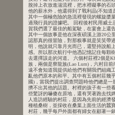
脫掉上衣放進湍流裡，把水裡礙事的石
他的薪水外，他還得到了戰利品(不知道是
其中一個極危險的急流裡發現的螺旋槳
過飛行員的證據吧。 回程後村民用威士
賀我們選了最佳的船駕駛，在宴會上還
其中一個故事是他在深夜碩溪上游20公
認那真的很冒險，對那糗事就是笑笑帶過
明，他說就只靠月光而已，還堅持說船
感。所以那次航行中他憑記憶記住每顆
去選擇該走的河道。 六個村莊裡2個是Kham
族，兩個是寮龍族(Lao Lum)，六村
遠不會知道我提供給他們有關我們組織
亂他們原本的和平。其中有五個村莊幾乎
國)，當我們提出調查問題時他們總是一
擠不出其他的話題。村裡的孩子有一些
些驚訝的嚇傻在原地，還有哭著跑去找媽
人造訪經驗的村莊，是因為先前的經濟
種植桑樹，並採收在桑葉上面生活的蠶
村莊，幾乎每戶外面都有婦女在顧著一