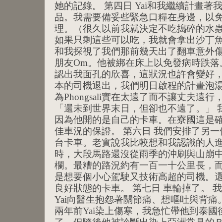
她的記錄。 第四日 Yai和我繼續計畫
品。我需要備妥些緊急口糧在身邊，以
理。（很久以前我就決定不吃搗碎的水
如果只剩這些可以吃，我就會拿出沙丁魚罐
和我探視了我們那前幾天出了翻車意外
朋友Om。他被綁在床上以免發病時跌落
認出我面孔的欣喜，這狀況也許會變好，
本的司機退出，我們明日啟程的計畫泡
為Phongsali實在太遠了而不讓丈夫
「還未到世界末日，但卻也不遠了。」 
因為他開的是自己的卡車。在寮國這是
佳車況的保證。 第六日 我們安排了另
台卡車。老實說我比較想和我認識的人
時，大段馬路還沒從雨季的沖刷與山崩
欄。最糟的路況約有一百一十公里長，
是想要個小心駕駛又技術高超的司機。
良好狀態的卡車。 第七日 車輪掉了。 
Yai向醫生抱怨著關節痛、想嘔吐與背
兩年前Yai染上傷寒，我急忙帶他到泰