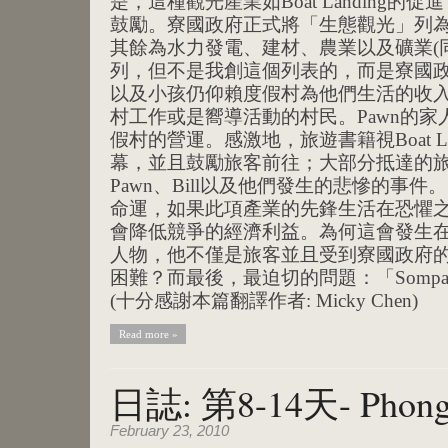
是，這種觀光產業如Boat Landing
鼓勵。寮國政府正式將「生態觀光」列
其餘為水力發電、建材、農業以及礦業(
列，但不是我創這個列表的，而是寮國政府
以及小孩仍仰賴度假村為他們生活的收
村工作或是嚮導活動的村民。Pawn的
假村的營運。感激地，旅遊書籍視Boat L
幕，並且鼓勵旅客前往；大部分抵達的
Pawn、Bill以及他們發生的悲慘的事
命運，如果此項產業的先鋒生活在恐懼
會降低競爭的經濟利益。為何這會發生
人物，他不僅是旅客並且受到寮國政府
困難？而最後，最迫切的問題：「Sompawn 
(十分感謝本篇翻譯作者: Micky Chen)
Read more »
日誌: 第8-14天- Phon
February 23, 2010