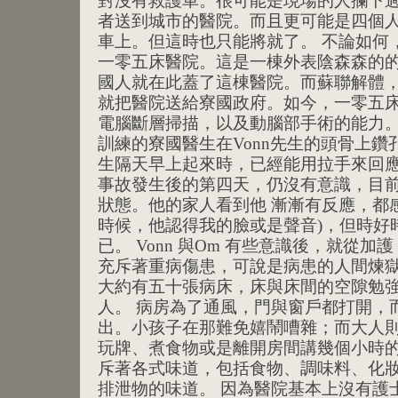
對沒有救護車。很可能是現場的人攔下
者送到城市的醫院。而且更可能是四個
車上。但這時也只能將就了。 不論如何
一零五床醫院。這是一棟外表陰森森的
國人就在此蓋了這棟醫院。而蘇聯解體
就把醫院送給寮國政府。如今，一零五
電腦斷層掃描，以及動腦部手術的能力。
訓練的寮國醫生在Vonn先生的頭骨上鑽孔
生隔天早上起來時，已經能用拉手來回應
事故發生後的第四天，仍沒有意識，目
狀態。他的家人看到他 漸漸有反應，都
時候，他認得我的臉或是聲音)，但時好
已。 Vonn 與Om 有些意識後，就從加
充斥著重病傷患，可說是病患的人間煉
大約有五十張病床，床與床間的空隙勉
人。 病房為了通風，門與窗戶都打開，
出。小孩子在那難免嬉鬧嘈雜；而大人
玩牌、煮食物或是離開房間講幾個小時
斥著各式味道，包括食物、調味料、化
排泄物的味道。 因為醫院基本上沒有護