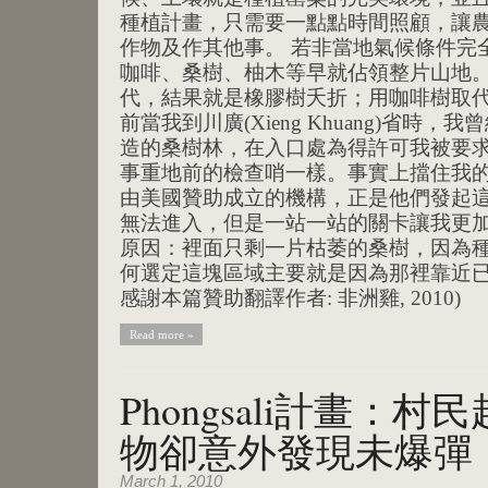
種植計畫，只需要一點點時間照顧，讓
作物及作其他事。 若非當地氣候條件完
咖啡、桑樹、柚木等早就佔領整片山地
代，結果就是橡膠樹夭折；用咖啡樹取代
前當我到川廣(Xieng Khuang)省時
造的桑樹林，在入口處為得許可我被要
事重地前的檢查哨一樣。事實上擋住我
由美國贊助成立的機構，正是他們發起
無法進入，但是一站一站的關卡讓我更
原因：裡面只剩一片枯萎的桑樹，因為
何選定這塊區域主要就是因為那裡靠近已
感謝本篇贊助翻譯作者: 非洲雞, 2010)
Read more »
Phongsali計畫：
物卻意外發現未爆彈
March 1, 2010