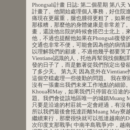
Phongsali計畫 日誌: 第二個星期 第八天 Y
計畫了。他開始處理個人事務，好住院
痛現在更嚴重，腿也腫得更粗了，如果
那樣糟，那麼他的身體健康是非常差了。 
畫，還說他出院的時候會搭巴士北上，
他，不過也提醒他如果在Phongsali
交通也非常不便，可能會因為他的病情讓
以理解我們的顧慮，不過他幾乎都要哭了
Vientiane認識的人，托他再幫我找個
發的日子了，而是數著從我們預定出發
了多少天。 第九天 因為意外在Vienti
這個空檔處理一些後勤的問題。 我在寮
沒有一張畫出我們未來工作地點的細節
Khoua和May，如果我們只停留在沿
題。我們會從該地區唯一的城鎮Muang 
只要是沿途的村莊就一定會經過，有沒
所以我們最後會抵達距離Muang May
繼續東行，那麼很快就可以抵達越南的Dien B
次印度支那戰爭( 中南半島戰爭)中，越