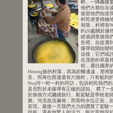
畔。一陣轟隆
他們大都住在
後當他們知道
村民便更積極地
有限，村裡有9
約20處關於爆
經過調查後我
告裡。自從遇
爆彈就開始變
這樣；它們或
在茂密的草叢裡。
程，通往國界
Hmong族的村落，因為距離遙遠，那
音。而再往西邊還有六個村，只有船到
Nua河一村一村的拜訪，告訴村民我們
是否對於未爆彈有正確的認知。 爬了一
於換個方式繼續旅行。船駕駛是學校老
薦。河流急流遍佈，而當時水位正低，
若現。最後一天我們大力的讚賞了駕駛
技術，還有他驚人的活力。每次當他說