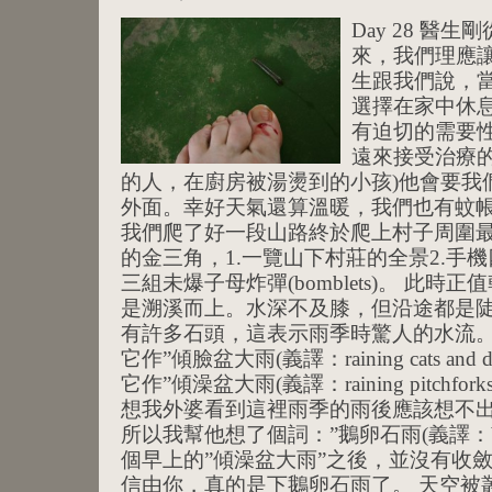
Day 28 醫
來，我們理應
生跟我們說，
選擇在家中休
有迫切的需要
遠來接受治療的
的人，在廚房被湯燙到的小孩)他會要我
外面。幸好天氣還算溫暖，我們也有蚊
我們爬了好一段山路終於爬上村子周圍
的金三角，1.一覽山下村莊的全景2.手機
三組未爆子母炸彈(bomblets)。 此
是溯溪而上。水深不及膝，但沿途都是
有許多石頭，這表示雨季時驚人的水流。
它作”傾臉盆大雨(義譯：raining cats a
它作”傾澡盆大雨(義譯：raining pitchforks 
想我外婆看到這裡雨季的雨後應該想不
所以我幫他想了個詞：”鵝卵石雨(義譯：bould
個早上的”傾澡盆大雨”之後，並沒有收
信由你，真的是下鵝卵石雨了。 天空被