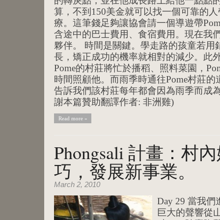
的轉戾點，並在他成長路上給他一點點的
算，不到150美金就可以找一個可靠的人
療。這筆錢足夠讓協會請一個導遊帶Po
含途中的巴士費用、食宿費用。現在我們需
夥伴。 時間是關鍵。學走路的孩童若用
長，矯正成功的機率就相對的減少。此
Pome的村莊將忙於播稻、照料菜園，P
時間照顧他。而雨季時通往Pome村莊
告訴我們該村莊每年都會因為雨季而成為
謝本篇贊助翻譯作者: 非洲雞)
Read more »
Phongsali 計畫
巧，發展新事業。
March 2, 2010
Day 29 當
巨大的聲響從山