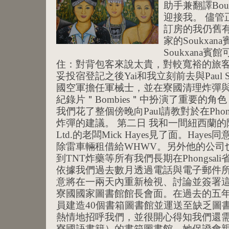
助手兼翻譯Bounn
迎接我。 儘管
訂房的我仍舊
家的Soukxa
Soukxana
住：對背包客來說太貴，對較寬裕的旅客
妥投宿登記之後Yai和我立刻前去與Paul St
國空軍擔任軍械士，並在寮國清理炸彈
紀錄片＂Bombies＂中扮演了重要的
我們花了整個傍晚向Paul請教對於在Phon
炸彈的建議。 第二日 我和一間紐西蘭的除雷公司P
Ltd.的老闆Mick Hayes見了面。Ha
除雷車輛租借給WHWV。另外他的公司
到TNT炸藥等所有我們長期在Phongsali
依據我們過去數月透過電話與電子郵件
意將在一兩天內重新檢視、討論並簽署這份
寮國國家圖書館館長會面。在過去的五年
員建造40個書箱圖書館並運送至缺乏圖
熱情地招呼我們，並很開心得知我們還
寮國語書籍）的書箱圖書館。她保證會