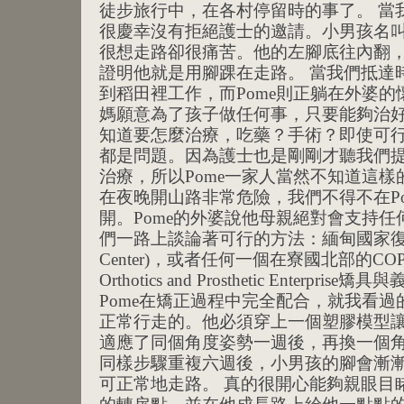
徒步旅行中，在各村停留時的事了。 當
很慶幸沒有拒絕護士的邀請。小男孩名叫P
很想走路卻很痛苦。他的左腳底往內翻
證明他就是用腳踝在走路。 當我們抵達時
到稻田裡工作，而Pome則正躺在外婆的
媽願意為了孩子做任何事，只要能夠治
知道要怎麼治療，吃藥？手術？即使可
都是問題。因為護士也是剛剛才聽我們
治療，所以Pome一家人當然不知道這樣
在夜晚開山路非常危險，我們不得不在P
開。Pome的外婆說他母親絕對會支持任
們一路上談論著可行的方法：緬甸國家復健中心(N
Center)，或者任何一個在寮國北部的COPE中心
Orthotics and Prosthetic Enterp
Pome在矯正過程中完全配合，就我看
正常行走的。他必須穿上一個塑膠模型
適應了同個角度姿勢一週後，再換一個
同樣步驟重複六週後，小男孩的腳會漸
可正常地走路。 真的很開心能夠親眼目