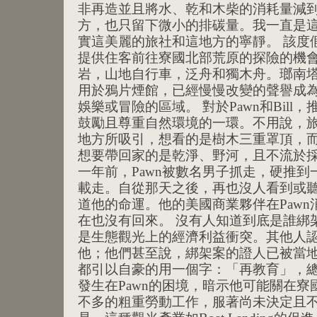
非再造並且將水、乾和木柴的消耗量減
方，也只留下微小的排碳量。我一直是
實這美麗的旅社和這地方的寧靜。 該度
提供住客前往寮國北部荒原的探險的機
岩，山地自行車，泛舟和獨木舟。瑯南
用於鴉片煙館，已經慢慢改變的聲譽成
娛樂或冒險的區域。 對於Pawn和Bil
鼓勵且尊重自然環境的一環。不用說，旅客被像
地方所吸引，想看的是樹木三重罩頂，
想要帶回家的是乾淨、野河，且不流於採
一年前，Pawn被數名男子抓走，硬推
載走。自從那天之後，再也沒人看到或聽
道他的命運。他的美國商業夥伴在Paw
在也沒有回來。 沒有人知道到底是誰綁架
是生態觀光上的經濟利益衝突。其他人
他；他們甚至說，綁架案的證人已被當地
都引以自豪的用一個字：「再教育」，
發生在Pawn的困境，暗示他可能關在
不多的粗重勞動工作，服著尚未決定且不