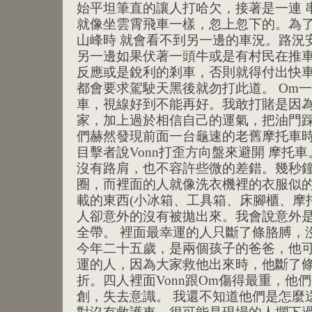
始平坦筆直的讓人打哈欠，接著是一連 
就像坐雲霄飛車一樣，忽上忽下的。為
山峰時 就會看不到另一邊的車況。路況
另一邊如果伏著一頭牛或是有村民在推
反應或是銳利的剎車，否則就得付出快
都會要求駕駛天黑後就勿打此道。 Om
車，視線好到不能再好。我敢打賭是因為
家，加上過於相信自己的運氣，把油門
們赫然發現前面一台龜速的老舊摩托車
目擊者說Vonn打歪方向盤來避開 摩托
沒有路肩，也不容許些微的差錯。幾秒鐘
圈，而裡面的人就像洗衣機裡的衣服似的
載的東西(小冰箱、工具箱、床腳櫃、摩
人卻意外的沒有被拋出來。我會說意外
全帶。 裡面最幸運的人只斷了條胳膊，沒
今年二十五歲，是兩個孩子的爸爸，他
運的人，因為大家救他出來時，他斷了
折。四人裡面Vonn跟Om傷得最重，他
創，失去意識。 我還不知道他們是怎麼