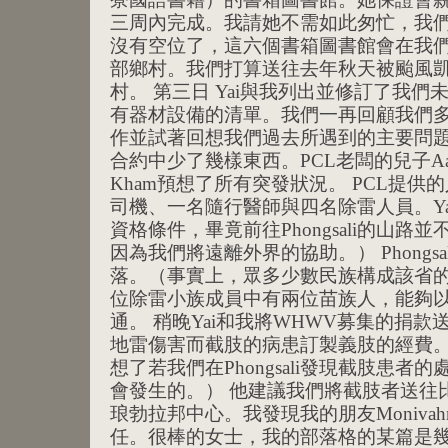
三周內完成。我請她不需如此匆忙，我們駛往
沒有空位了，這六個書箱圖書館會在我
部鄉村。我們打算送往去年秋天被颱風凱莎娜
村。 第三日 Yai與我列出並修訂了我
有器材設備的清單。我們一再回顧我們多年在
作並試著回想我們過去所遇到的主要問題
合約中少了幾樣東西。PCL老闆的兒子Aaro
Kham預想了所有突發狀況。 PCL提
司機、一名隨行醫師與四名除雷人員。Y
資格條件，畢竟前往Phongsali的山
因為我們將遠離外界的協助。） Phongs
落。（事實上，眾多少數民族構成該省
位除雷小族成員中有兩位苗族人，能夠
通。 稍晚Yai和我將WHWV募集的捐
地雷傷害而截肢的病患訂製義肢的經費
想了若我們在Phongsali發現截肢患
會發生的。） 他建議我們將截肢者送往比永珍
琅勃拉邦中心。我發現我的朋友Moniva
任。很棒的女士，我的部落格的某篇是