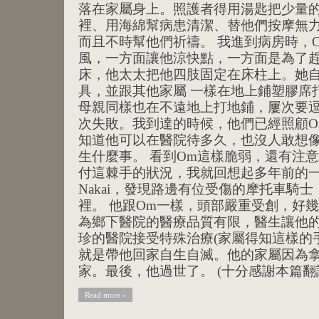
落在家屬身上。照護者得用湯匙把少量
裡、用海綿幫病患清潔、替他們按摩無
而且不時幫他們祈禱。 我進到病房時，
風，一方面讓他涼快點，一方面是為了趕
床，他太太把他四肢固定在床柱上。她自
具，並跟其他家屬 一樣在地上鋪塑膠席
母親同樣也在不遠地上打地鋪，屢次要
次失敗。我到達的時候，他們已經照顧O
知道他可以在醫院待多久，也沒人敢想
生什麼事。 看到Om這樣脆弱，還有注
付這棘手的狀況，我就回想起多年前的一
Nakai，發現路邊有位受傷的摩托車騎
裡。 他跟Om一樣，頭部嚴重受創，好
為鄉下醫院的醫療品質有限，醫生讓他
珍的醫院接受特殊治療(家屬得知這樣的
就是帶他回家自生自滅。他的家屬因為
家。最後，他過世了。 (十分感謝本篇翻譯
Read more »