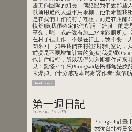
國工作團隊的組長，傳話跟我們說那些
以前用過的大型軍用帳棚，他們希望我
是在我們工作的村子裡租，而是在距離2
較舒服(我很確定他們所謂「舒服」的意
享受，嗯…或許還有加上水電跟廁所)。
在村子裡工作，不是在鎮上，我不要一
間來回，如果我們在村裡找得到空房，
前提是不要增加計畫的負擔(我提醒Oratai
也是住帳棚，所以我們知道帳棚住起來其
見：難怪35年來Phongsali居民都無
未爆彈。(十分感謝本篇翻譯作者: 蔡依舫
Read more »
第一週日記
February 15, 2010
Phongsali
我從台北經曼谷