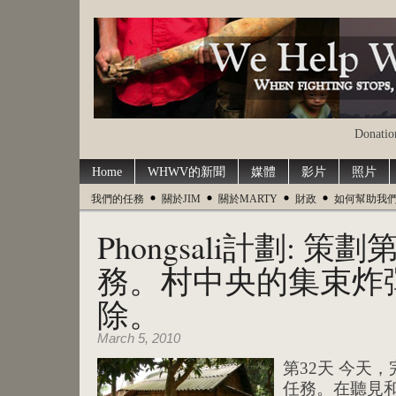
Donation
Home
WHWV的新聞
媒體
影片
照片
我們的任務
關於JIM
關於MARTY
財政
如何幫助我
Phongsali計劃: 
務。村中央的集束炸
除。
March 5, 2010
第32天 今天
任務。在聽見