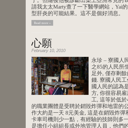
了。但隨後他被診斷出染上亞洲常見的Ｂ
請我太太Marty查了一下醫學網站，Ya
型肝炎的可能結果。這不是個好消息。
Read more »
心願
February 10, 2010
永珍 – 寮國人
之85的人民所
足外, 僅存剩
錢. 寮國人民
國人民的認為是
方, 你很容易雇用
工, 這等於低於
的職業團體是受聘於銷毀炸彈和地雷的公司
作大約是一天 8元美金, 這是在銷毀炸
卡車司機則少一點，有經驗的技師則多一點
是擔任小組組長或外地管理人員，他們的