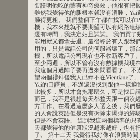
要證明他吃的藥有神奇療效，他很有把
雖然我覺得他的腿根本就沒有消腫，Ya
腫得更粗。 我們整個下午都在找可以在Pho
機，我本來想就不要期望可以有網路連線了，不
還有時間，我決定姑且試試。 我們買了
能用就又都拿去退，最後終於有人跟我
用的，只是電話公司的伺服器壞了，那
機，所以電話公司現在也不收新客戶了
至少兩週，所以不管有沒有數據機我現
我這個月過陣子要再過來問看看了。 不
望兩個禮拜後我人已經不在Vientiane
Yai的口譯員，不過還沒找到跟他一樣
比較多，所以才會拖那麼久，可是找口
而已，我不是很想每天都整天跟一個沒
方工作。在看過這麼多人選之後，我們
的人會說英語但是沒有拆除未爆彈的經
但是不會英語。 達到我這兩個標準的只有
天都覺得他的健康狀況越來越好，也有
了。 第十二天 我覺得我好像在浪費時