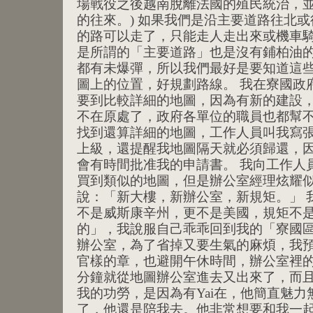
場戰役之後越南脫離法國的殖民統治，
的往來。) 如果我們是沿主要道路往北
的路可以走了，只能走人走出來或機車騎
是所謂的「主要道路」也是沒有鋪柏油的
都有未爆彈，所以我們最好是要知道這
圖上的位置，好規劃路線。 我在寮國政
要到比較詳細的地圖，因為有新的建設
不在原處了，政府各單位的職員也都幫不
找到還算詳細的地圖，工作人員叫我寫
上級，還提醒我地圖隔天就必須歸還，
會有時間批准我的申請書。 我向工作人
買到類似的地圖，但是辦公室經理炫耀
說：「新大樓，新辦公室，新規矩。」 
不是威斯康辛州，更不是美國，規矩不
的」，我說服自己乖乖回到我的「寮國區
辦公室，為了省掉又要生氣的麻煩，我
官樣的章，也避開午休時間，辦公室裡
分鐘就從地圖辦公室進去又出來了，而
我的功勞，是因為有Yai在，他簡直魅力無
了，他還是陪我去。他非常想要和我一起去P