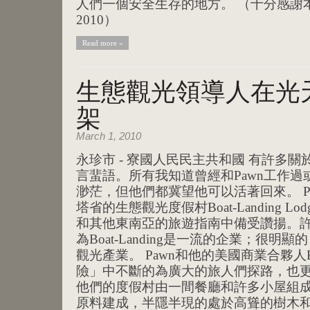
人們一個安全生存的地方。 （十分感謝本
2010）
Read more »
生態觀光領導人在光
架
March 1, 2010
永珍市 - 寮國人民民主共和國 有許多關於Somp
言蜚語。所有我知道曾經和Pawn工作
渺茫，但他們都冀望他可以活著回來。 P
塔省的生態觀光度假村Boat-Landing Lodge
和其他東南亞的旅遊指南中備受讚揚。
為Boat-Landing是一流的企業；很
觀光產業。 Pawn和他的美國商業合夥人Bil
險」中不斷的為廣大的旅人們探路，也
他們的度假村由一間餐廳和許多小屋組
原料建成，半隱半現的處於高聳的樹木