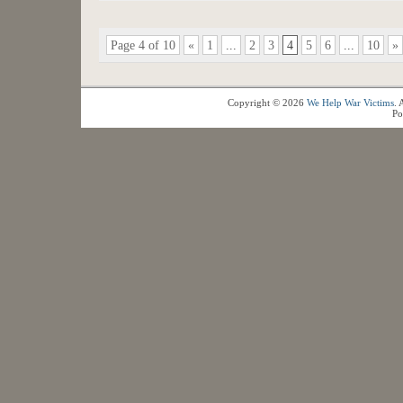
Page 4 of 10
«
1
...
2
3
4
5
6
...
10
»
Copyright © 2026
We Help War Victims
. 
Po