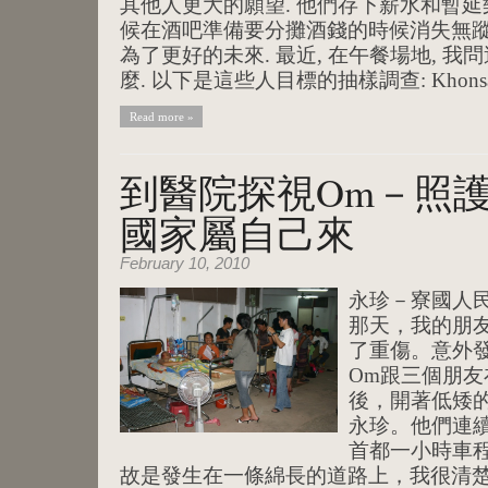
其他人更大的願望. 他們存下薪水和暫延
候在酒吧準備要分攤酒錢的時候消失無蹤.
為了更好的未來. 最近, 在午餐場地, 
麼. 以下是這些人目標的抽樣調查: Khonsava
Read more »
到醫院探視Om－照護
國家屬自己來
February 10, 2010
永珍－寮國人民
那天，我的朋友
了重傷。意外
Om跟三個朋
後，開著低矮
永珍。他們連
首都一小時車程
故是發生在一條綿長的道路上，我很清楚