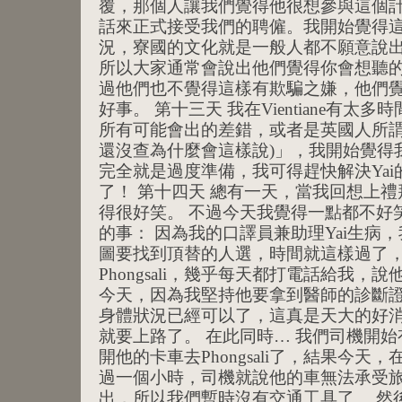
覆，那個人讓我們覺得他很想參與這個
話來正式接受我們的聘僱。我開始覺得
況，寮國的文化就是一般人都不願意說
所以大家通常會說出他們覺得你會想聽
過他們也不覺得這樣有欺騙之嫌，他們
好事。 第十三天 我在Vientiane有太多時間
所有可能會出的差錯，或者是英國人所謂
還沒查為什麼會這樣說)」，我開始覺得
完全就是過度準備，我可得趕快解決Ya
了！ 第十四天 總有一天，當我回想上
得很好笑。 不過今天我覺得一點都不好
的事： 因為我的口譯員兼助理Yai生病，我被
圖要找到頂替的人選，時間就這樣過了，
Phongsali，幾乎每天都打電話給我
今天，因為我堅持他要拿到醫師的診斷
身體狀況已經可以了，這真是天大的好消
就要上路了。 在此同時… 我們司機開
開他的卡車去Phongsali了，結果今天
過一個小時，司機就說他的車無法承受
出，所以我們暫時沒有交通工具了。 然後…