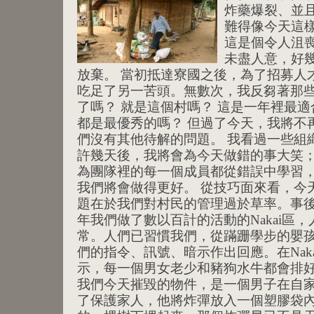
炸藥爆裂、並
難得像今天這
這是個令人沮
未盡人意，好
放棄。 當初抵達寮國之後，為了招募人
吃足了另一苦頭。無數次，我反芻著那
了嗎？ 就是這個村嗎？ 這是一年裡最適
都是最優秀的嗎？ 但過了今天，我將不
們沒有其他待解的問題。 我看過一些組
許幾天後，我將會為今天做錯的事大笑
為團隊裡的每一個成員都從錯誤中學習
我們將會做得更好。 從技巧面來看，今
題在於我們對村民的管理過於草率。事
年我們做了數以百計的活動的Nakai區
常。人們已習慣我們，從蹣跚學步的嬰
們的指令、訊號、暗示作出回應。在Nak
示，每一個男女老少和豬狗水牛都會排
我們今天摧毀的物件，是一個男子在自
了保護家人，他將炸彈放入一個塑膠袋