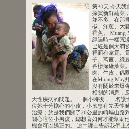
第30天 今天我
採買新鮮蔬菜，在
並不多。在那
椒、洋蔥、大
香蕉。 Muan
經過時一樣荒
已經是個大潤
裡面有家電、
子、萵苣、綠
各樣深綠葉菜
肉、牛皮，偶爾
在Muang M
沒有關於未爆
相關的消息，
天性疾病的問題。 一個小時後，一名護
位她十分擔心的小孩，小孩患有先天性
治療；於是我們開了20公里的崎嶇山路
關心這位小男孩，總想著如何才能幫助
機會可以矯正的。 途中護士告訴我們上