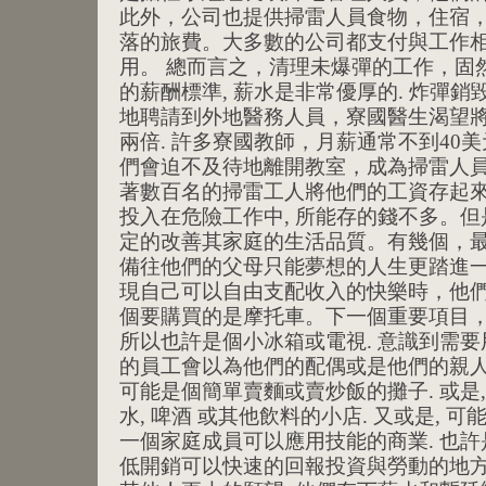
此外，公司也提供掃雷人員食物，住宿
落的旅費。大多數的公司都支付與工作
用。 總而言之，清理未爆彈的工作，固
的薪酬標準, 薪水是非常優厚的. 炸彈
地聘請到外地醫務人員，寮國醫生渴望
兩倍. 許多寮國教師，月薪通常不到40
們會迫不及待地離開教室，成為掃雷人員
著數百名的掃雷工人將他們的工資存起來
投入在危險工作中, 所能存的錢不多。但
定的改善其家庭的生活品質。有幾個，
備往他們的父母只能夢想的人生更踏進一
現自己可以自由支配收入的快樂時，他
個要購買的是摩托車。下一個重要項目
所以也許是個小冰箱或電視. 意識到需要
的員工會以為他們的配偶或是他們的親
可能是個簡單賣麵或賣炒飯的攤子. 或是, 賣
水, 啤酒 或其他飲料的小店. 又或是, 
一個家庭成員可以應用技能的商業. 也許
低開銷可以快速的回報投資與勞動的地方