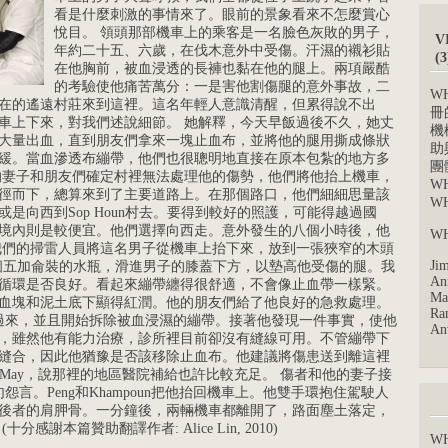
看是什麼刺激的事情來了。眼前的景象看來不怎麼賞心
悅目。 領頭那部機車上的乘客是一名臉色灰敗的男子，
V
年約二十五、六歲，在伐木意外中受傷。汗濕的襯衫貼
(
在他胸前，被血浸透的長褲也黏在他的腿上。兩項嚴酷
的考驗使他痛苦萬分：一是害他割傷腿的意外事故，二
W
在的遙遠村莊來到這裡。這名年輕人意識清醒，但累得說不出
冊
車上下來，對我們述說細節。 她解釋，今天早飯過後不久，她丈
機
大量出血，直到朋友們拿來一塊止血布，並將他的腿用撕成條狀
助
緩。當血滲透布繃帶，他們也很聰明地直接在原本包紮的地方多
團
的妻子和朋友們確定村裡無法處理他的傷勢，他們將他抬上機車，
W
徑而下，總算來到了主要道路上。在那個路口，他們細細思量該
W
是向西到Sop Houn村去。要得到較好的照護，可能得越過國
境內則是較便宜。他們選擇向西走。意外發生的八個小時後，他
W
我們的掃雷人員將這名男子從機車上抬下來，放到一張狹窄的木頭
Jim
一個五加侖裝的水瓶，滑進男子的膝蓋下方，以墊高他受傷的腿。我
Ann
循環是否良好。看起來繃帶纏得很舒適，不會像止血帶一樣緊。
Mar
血塊和泥土底下顯得紅潤。他的朋友們給了他良好的急救處理。
Ran
中過來，並且開始拆除被血浸濕的繃帶。接著他發現一件事實，使他
An
，雖然他有能力治療，診所裡目前卻沒有縫線可用。不管繃帶下
縫合，因此他猶豫是否該移除止血布。他建議將傷患送到離這裡
g May，說那裡的地區醫院補給也許比較充足。 傷者和他的妻子接
怨言。Peng和Khampoun把他抬回機車上。他雙手環抱住駕駛人
後者的肩胛骨。一分鐘後，兩輛機車都離開了，路面塵土落定，
感謝本篇贊助翻譯作者: Alice Lin, 2010)
W