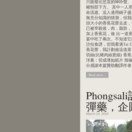
只能發出悲哀的呻吟聲。
豬頸部下方。 其中一人
命流逝。這人邊用鍋子盛
無充分知識的猜測，但我
頭大小的香蕉花蕾去皮，
已被宰殺後，肉，脂肪，
加上香蕉花，做 出一道美
宴中吃了兩次。不知道它
沙拉食譜，但我看過Tai
蕉花蕾，我計劃做這道菜
切絲(比豬肉絲更細) 
洋蔥：切成薄如紙片 辣椒
分感謝本篇贊助翻譯作者: 黃
Read more »
Phongs
彈藥，企
March 14, 2010