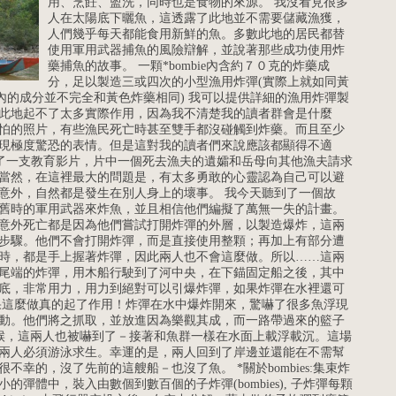
用、烹飪、盥洗，同時也是食物的來源。 我沒看見很多
人在太陽底下曬魚，這透露了此地並不需要儲藏漁獲，
人們幾乎每天都能食用新鮮的魚。多數此地的居民都替
使用軍用武器捕魚的風險辯解，並說著那些成功使用炸
藥捕魚的故事。 一顆*bombie內含約７０克的炸藥成
分，足以製造三或四次的小型漁用炸彈(實際上就如同黃
bie內的成分並不完全和黃色炸藥相同) 我可以提供詳細的漁用炸彈製
此地起不了太多實際作用，因為我不清楚我的讀者群會是什麼
怕的照片，有些漁民死亡時甚至雙手都沒碰觸到炸藥。而且至少
現極度驚恐的表情。但是這對我的讀者們來說應該都顯得不適
我做了一支教育影片，片中一個死去漁夫的遺孀和岳母向其他漁夫請求
當然，在這裡最大的問題是，有太多勇敢的心靈認為自己可以避
意外，自然都是發生在別人身上的壞事。 我今天聽到了一個故
舊時的軍用武器來炸魚，並且相信他們編擬了萬無一失的計畫。
意外死亡都是因為他們嘗試打開炸彈的外層，以製造爆炸，這兩
步驟。他們不會打開炸彈，而是直接使用整顆；再加上有部分遭
時，都是手上握著炸彈，因此兩人也不會這麼做。所以……這兩
尾端的炸彈，用木船行駛到了河中央，在下錨固定船之後，其中
底，非常用力，用力到絕對可以引爆炸彈，如果炸彈在水裡還可
果這麼做真的起了作用！炸彈在水中爆炸開來，驚嚇了很多魚浮現
動。他們將之抓取，並放進因為樂觀其成，而一路帶過來的籃子
時候，這兩人也被嚇到了－接著和魚群一樣在水面上載浮載沉。這場
兩人必須游泳求生。幸運的是，兩人回到了岸邊並還能在不需幫
不幸的，沒了先前的這艘船－也沒了魚。 *關於bombies:集束炸
的彈體中，裝入由數個到數百個的子炸彈(bombies), 子炸彈每顆