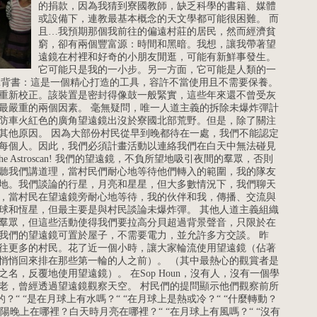
的捐款，因為我猜到寮國教師，缺乏科學的書籍、媒體
或設備下，連教最基本概念的天文學都可能很困難。 而
且…我預期那個我前往的偏遠村莊的居民，然而經濟貧
窮，卻有兩個豐富源：時間和黑暗。我想，讓我帶著望
遠鏡在村裡和好奇的小朋友閒逛，可能有新鮮事發生。
它可能只是我的一小步。另一方面，它可能是人類的一
oscan背書：這是一個精心打造的工具，容許不當使用且不需要保養。
重新校正。該裝置是密封得像鼓一般緊實，這些年來還不曾受灰
最嚴重的兩個因素。 毫無疑問，唯一人道主義的拆除未爆炸彈計
防車火紅色的廣角望遠鏡出沒於寮國北部荒野。但是，除了關注
其他原因。 因為大部份村民從早到晚都待在一處，我們不能認定
每個人。因此，我們必須計畫活動以連絡我們在白天中無法碰見
e Astroscan! 我們的望遠鏡，不負所望地吸引夜間的羣眾，否則
聽我們講道理，當村民們耐心地等待他們轉入的範圍，我的隊友
地。我們談論的行星，月亮和星星，但大多數情況下，我們聊天
，當村民在望遠鏡旁耐心地等待，我的伙伴和我，傳播、交流與
球和恆星，但最主要是與村民談論未爆炸彈。 其他人道主義組織
羣眾，但這些活動使得我們要拉高分貝超過背景聲音，只限於在
我們的望遠鏡可置於屋子，不需要電力，並允許多方交談。 昨
往更多的村民。花了近一個小時，讓大家輪流使用望遠鏡（佔著
悄悄回來排在那些第一輪的人之前）。 （其中最熱心的觀賞者是
名，反覆地使用望遠鏡）。 在Sop Houn，沒有人，沒有一個學
老，曾經透過望遠鏡觀察天空。 村民們的提問顯示他們觀察前所
？“ “是在月球上有水嗎？“ “在月球上是熱或冷？“ “什麼轉動？
太陽晚上在哪裡？白天時月亮在哪裡？“ “在月球上有風嗎？“ “沒有