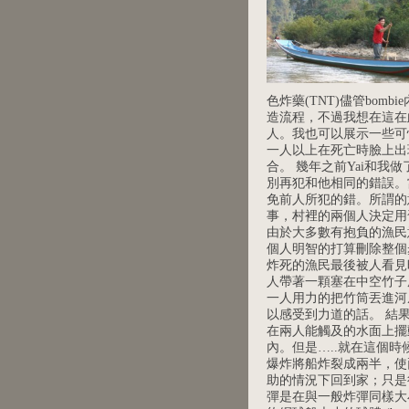
色炸藥(TNT)儘管bom
造流程，不過我想在這在
人。我也可以展示一些可
一人以上在死亡時臉上出
合。 幾年之前Yai和
別再犯和他相同的錯誤。
免前人所犯的錯。所謂的
事，村裡的兩個人決定用
由於大多數有抱負的漁民
個人明智的打算刪除整個
炸死的漁民最後被人看見
人帶著一顆塞在中空竹子
一人用力的把竹筒丟進河
以感受到力道的話。 結
在兩人能觸及的水面上擺
內。但是…..就在這個
爆炸將船炸裂成兩半，使
助的情況下回到家；只是很
彈是在與一般炸彈同樣大小