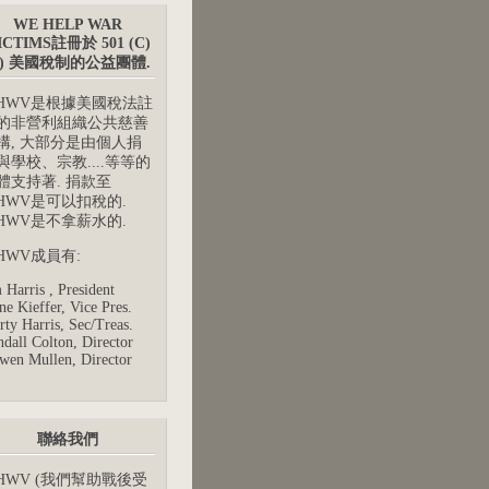
WE HELP WAR
ICTIMS註冊於 501 (C)
3) 美國稅制的公益團體.
HWV是根據美國稅法註
的非營利組織公共慈善
構, 大部分是由個人捐
與學校、宗教....等等的
體支持著. 捐款至
HWV是可以扣稅的.
HWV是不拿薪水的.
HWV成員有:
 Harris , President
e Kieffer, Vice Pres.
ty Harris, Sec/Treas.
dall Colton, Director
wen Mullen, Director
聯絡我們
HWV (我們幫助戰後受