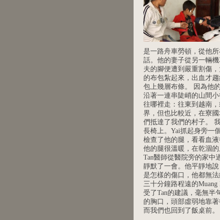
是一路舟車勞頓，從他所
話。他的妻子從另一輛機
夫的腳便遭到嚴重割傷，
的布包紮起來，出血才趨
包上幾層布條。 因為他
沿著一連串陡峭的山間小
往哪裡走：往東到越南，或
界，但也比較近，在寮國
們抵達了我們的村子。 
長椅上。Yai抓起身旁
檢查了他的腿，看看血液
他的腿很溫暖，在乾涸的
Tan醫師從醫院旁的家
靜默了一會。他平靜地說
是怎樣的傷口，他都無法
三十分鐘路程遠的Muan
受了Tan的建議，毫無半句
的胸口，頭部虛弱地靠著
而我們也回到了飯桌前。 (十分