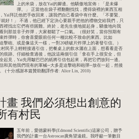
上的米袋，放在Yai的腳邊。他驕傲地宣佈：「是未爆
彈。」 正當他在袋子裡翻翻找找，攪得袋裡的東西互相
，Yai拜託他把手收回來，讓我們自己看袋中有什麼。「不要緊、
放著就好！」 不過，他已經下定決心要親手把他的禮物交給我們，只
西裡找出它們有些困難。終於，老先生倏地挺起身，驕傲地向我
看到那並非子炸彈，大家都鬆了一口氣。（很好笑，當你預期有
束炸彈時，你會喜愛眼前任何一種比較不致命的東西。比如
迫擊砲、或是像這天一樣，一對20磅破片炸彈上的著發引信。）
k從那位村民手上輕輕接過引信，把餐桌上的飲水灑在上面，想看看是否
的痕跡。仔細檢查過後，他說這兩個引信「拿在手上很安全，但
全起見，Yai先用皺巴巴的紙將引信包起來，再把它們放到一邊。
信和其他我們現有的軍械─大多是迫擊砲和砲彈─放在一起，然後
分感謝本篇贊助翻譯作者: Alice Lin, 2010)
sali計畫 我們必須想出創意的
所有村民
五年前，愛德蒙科學(Edmond Scientific)這家公司，贈予
我們的計畫一台Astroscan廣角望遠鏡。我呼籲一筆數目