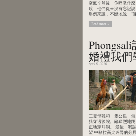
空氣？然後，你呼吸什麼
鏡，他們從來沒有忘記說
舉例來說，不斷地說：“謝謝
Read more »
Phongsa
婚禮我們
April 5, 2010
三隻母雞和一隻公雞，無
豬穿過後院。豬猛烈地踢
正地穿耳洞。 最後，我
望 中豬拉高尖叫聲的分