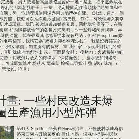
 完成後，男人把豬抬高至腰際且置於一堆木柴上，把平底鍋放在
用鋒利的刀就朝豬脖子上一抹，穩定地固定住這頭豬伴隨鮮血和生
血滴，另一位助理邊使用湯匙用力地攪拌血液。 (誠然，這是一個
敢打賭，攪動可以延緩血液凝固) 當男性工作時，有幾個婦女將拳
切片成環狀。我已 被邀請參加婚禮宴席，因此我希望等下，在豬
皮膚 和內臟都被他們的各種方式烹調，即一些烤豬肉會搗碎，再
味的冷盤，我在寮國其他地區從來沒有見過，但都在Sop Houn婚
的名稱翻譯，我稱它為“烤豬肉拌香蕉花沙拉“。 我還沒有確實的
 Deng婦女準備，知道所有的食材。當 我回家，假設我能找到的香
，直到我成功地創造出 來。下面是食材： 瘦豬肉：火烤然後精細
香蕉花蕾：切成薄片放入的檸檬水（保持顏色）。濾水後加到豬肉。
：切成薄如紙片 粉狀米 薄荷葉 檸檬或萊姆汁 鹽 胡椒 味精 （十
玟甄, 2010 ）
ali計畫: 一些村民改造未爆
圖生產漁用小型炸彈
第41天 Sop Houn坐落在Nuea河沿岸，不僅使村落成為聯
絡東西兩方其餘聚落的 極佳地點，河水也提供村民飲