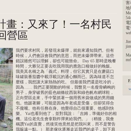
害
地址
Mo
54
sali計畫：又來了！一名村民
電話
電子
回營區
we
Jim
ji
我們要求村民，若發現未爆彈，就前來通知我們。但有
Ma
時候，人們會誤會我們的意思，而把未爆彈帶來。這些
mr
錯誤雖然可以理解，卻也可能致命。 Day 65 那時是晚餐
時間，大夥兒正要去吃我用我的應急口糧做好的晚飯。
我美其名稱之為「義式」料理，但它其實只是在蘑菇口
味罐裝番茄醬中載浮載沉的通心麵而已。因為味道不怎
F
麼樣，我想讓大家熱熱的吃。 但最後我們還是吃冷的，
因為…… 我們正要開動的時候，我瞥見一名瘦骨嶙峋的
We
男子，身穿破舊的藍色細條紋西裝和綠色帆布網球鞋，
正向營區走來，手中緊抓著一個用舊米袋做成的男用錢
包。他跛著腳，可能是因為年老或是受傷，但卻笑得合
不攏嘴。他有任務在身。他覺得自己很重要。他感到快
樂。 Yai也看到他了，並對我說：「吉姆，準備好你的相
機。這位老先生會拿顆炸彈來給我們。」（稍後，我會
稱讚Yai的直覺，然後笑他竟然是把我叫來，而不是警告
我躲遠一點。） 那老傢伙逐漸走近我們的桌子，卸下肩