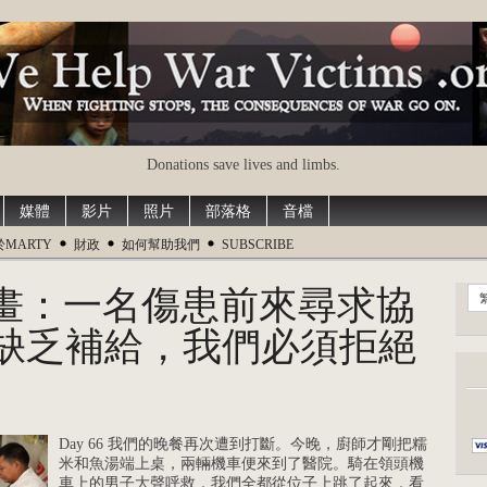
Donations save lives and limbs.
媒體
影片
照片
部落格
音檔
於MARTY
財政
如何幫助我們
SUBSCRIBE
li計畫：一名傷患前來尋求協
缺乏補給，我們必須拒絕
Day 66 我們的晚餐再次遭到打斷。今晚，廚師才剛把糯
米和魚湯端上桌，兩輛機車便來到了醫院。騎在領頭機
車上的男子大聲呼救，我們全都從位子上跳了起來，看