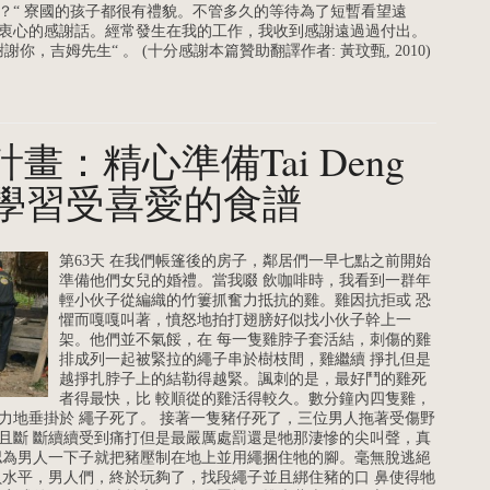
？“ 寮國的孩子都很有禮貌。不管多久的等待為了短暫看望遠
衷心的感謝話。經常發生在我的工作，我收到感謝遠過過付出。
你，吉姆先生“ 。 (十分感謝本篇贊助翻譯作者: 黃玟甄, 2010)
li計畫：精心準備Tai Deng
學習受喜愛的食譜
第63天 在我們帳篷後的房子，鄰居們一早七點之前開始
準備他們女兒的婚禮。當我啜 飲咖啡時，我看到一群年
輕小伙子從編織的竹簍抓奮力抵抗的雞。雞因抗拒或 恐
懼而嘎嘎叫著，憤怒地拍打翅膀好似找小伙子幹上一
架。他們並不氣餒，在 每一隻雞脖子套活結，刺傷的雞
排成列一起被緊拉的繩子串於樹枝間，雞繼續 掙扎但是
越掙扎脖子上的結勒得越緊。諷刺的是，最好鬥的雞死
者得最快，比 較順從的雞活得較久。數分鐘內四隻雞，
力地垂掛於 繩子死了。 接著一隻豬仔死了，三位男人拖著受傷野
且斷 斷續續受到痛打但是最嚴厲處罰還是牠那淒慘的尖叫聲，真
認為男人一下子就把豬壓制在地上並用繩捆住牠的腳。毫無脫逃絕
貝水平，男人們，終於玩夠了，找段繩子並且綁住豬的口 鼻使得牠