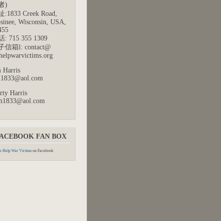
者)
:1833 Creek Road,
sinee, Wisconsin, USA,
455
: 715 355 1309
信箱l: contact@
helpwarvictims.org
 Harris
m1833@aol.com
rty Harris
h1833@aol.com
ACEBOOK FAN BOX
 Help War Victims
on Facebook