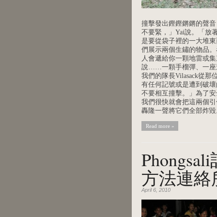
撞擊發出鏗鏗鏘鏘的聲音
不要緊，」Yai說。「
是要從袋子裡的一大堆東
們展示兩個生鏽的物品。
人會遞給你一顆地雷或集
說……一顆手榴彈、一座
我們的隊長Vilasac
有任何記號或是遭到破壞
不要相互撞擊。」為了安
我們很快就會把這兩個引
轟隆一聲將它們全部炸毀。 (十
Read more »
Phong
方法連絡
April 6, 2010