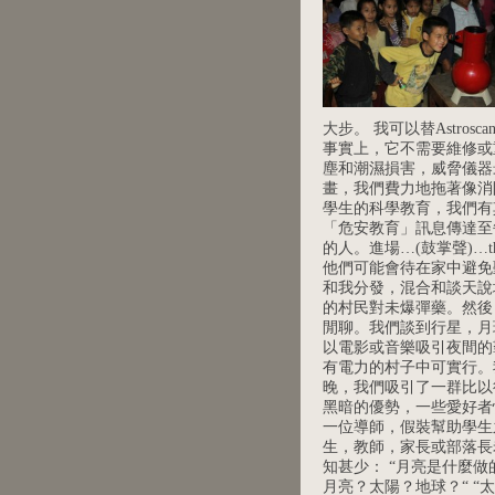
大步。 我可以替Astr
事實上，它不需要維修或
塵和潮濕損害，威脅儀器
畫，我們費力地拖著像消
學生的科學教育，我們有
「危安教育」訊息傳達至
的人。進場…(鼓掌聲)…th
他們可能會待在家中避免
和我分發，混合和談天說
的村民對未爆彈藥。然後
閒聊。我們談到行星，月
以電影或音樂吸引夜間的
有電力的村子中可實行。
晚，我們吸引了一群比以
黑暗的優勢，一些愛好者
一位導師，假裝幫助學生之
生，教師，家長或部落長
知甚少： “月亮是什麼做的
月亮？太陽？地球？“ “