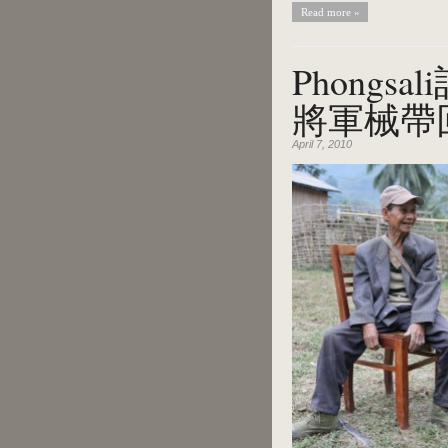
Read more »
Phong
將軍械帶
April 7, 2010